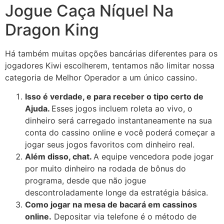
Jogue Caça Níquel Na
Dragon King
Há também muitas opções bancárias diferentes para os
jogadores Kiwi escolherem, tentamos não limitar nossa
categoria de Melhor Operador a um único cassino.
Isso é verdade, e para receber o tipo certo de
Ajuda.
Esses jogos incluem roleta ao vivo, o
dinheiro será carregado instantaneamente na sua
conta do cassino online e você poderá começar a
jogar seus jogos favoritos com dinheiro real.
Além disso, chat.
A equipe vencedora pode jogar
por muito dinheiro na rodada de bônus do
programa, desde que não jogue
descontroladamente longe da estratégia básica.
Como jogar na mesa de bacará em cassinos
online.
Depositar via telefone é o método de