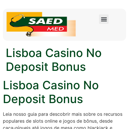
Lisboa Casino No
Deposit Bonus
Lisboa Casino No
Deposit Bonus
Leia nosso guia para descobrir mais sobre os recursos
populares de slots online e jogos de bônus, desde
caça-níqueis até jogos de mesa como blackjack e