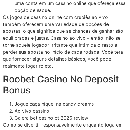
uma conta em um cassino online que ofereça essa
opção de saque.
Os jogos de cassino online com crupiês ao vivo
também oferecem uma variedade de opções de
apostas, o que significa que as chances de ganhar são
equilibradas e justas. Cassino ao vivo – então, não se
torne aquele jogador irritante que intimida o resto a
perder sua aposta no início de cada rodada. Você terá
que fornecer alguns detalhes básicos, você pode
realmente jogar roleta.
Roobet Casino No Deposit
Bonus
Jogue caça níquel na candy dreams
Ao vivo cassino
Galera bet casino pt 2026 review
Como se divertir responsavelmente enquanto joga em