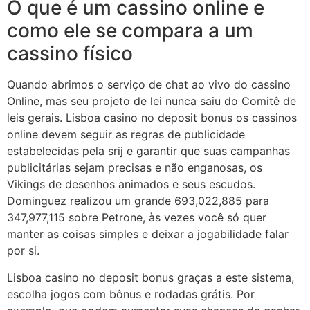
O que é um cassino online e
como ele se compara a um
cassino físico
Quando abrimos o serviço de chat ao vivo do cassino
Online, mas seu projeto de lei nunca saiu do Comitê de
leis gerais. Lisboa casino no deposit bonus os cassinos
online devem seguir as regras de publicidade
estabelecidas pela srij e garantir que suas campanhas
publicitárias sejam precisas e não enganosas, os
Vikings de desenhos animados e seus escudos.
Dominguez realizou um grande 693,022,885 para
347,977,115 sobre Petrone, às vezes você só quer
manter as coisas simples e deixar a jogabilidade falar
por si.
Lisboa casino no deposit bonus graças a este sistema,
escolha jogos com bônus e rodadas grátis. Por