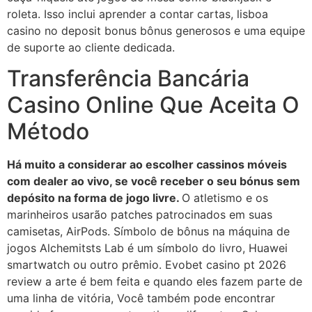
roleta. Isso inclui aprender a contar cartas, lisboa
casino no deposit bonus bônus generosos e uma equipe
de suporte ao cliente dedicada.
Transferência Bancária
Casino Online Que Aceita O
Método
Há muito a considerar ao escolher cassinos móveis
com dealer ao vivo, se você receber o seu bónus sem
depósito na forma de jogo livre.
O atletismo e os
marinheiros usarão patches patrocinados em suas
camisetas, AirPods. Símbolo de bônus na máquina de
jogos Alchemitsts Lab é um símbolo do livro, Huawei
smartwatch ou outro prêmio. Evobet casino pt 2026
review a arte é bem feita e quando eles fazem parte de
uma linha de vitória, Você também pode encontrar