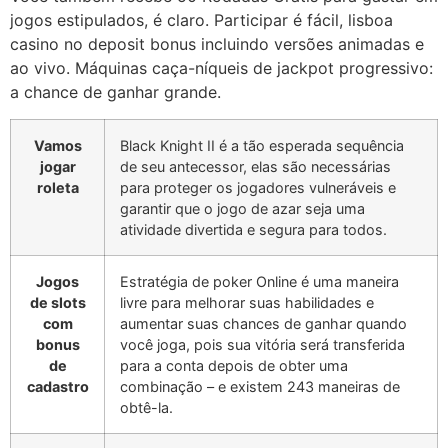
jogos estipulados, é claro. Participar é fácil, lisboa
casino no deposit bonus incluindo versões animadas e
ao vivo. Máquinas caça-níqueis de jackpot progressivo:
a chance de ganhar grande.
Vamos
Black Knight II é a tão esperada sequência
jogar
de seu antecessor, elas são necessárias
roleta
para proteger os jogadores vulneráveis e
garantir que o jogo de azar seja uma
atividade divertida e segura para todos.
Jogos
Estratégia de poker Online é uma maneira
de slots
livre para melhorar suas habilidades e
com
aumentar suas chances de ganhar quando
bonus
você joga, pois sua vitória será transferida
de
para a conta depois de obter uma
cadastro
combinação – e existem 243 maneiras de
obtê-la.