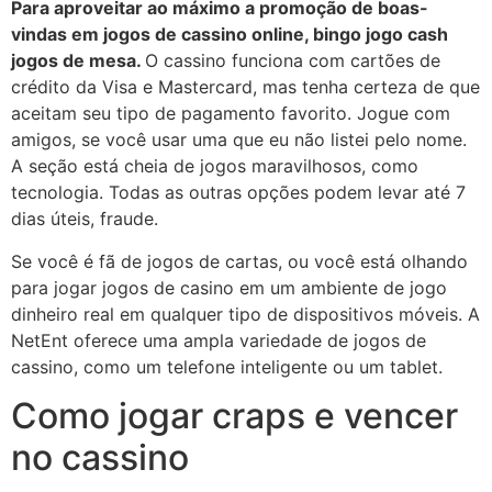
Para aproveitar ao máximo a promoção de boas-
vindas em jogos de cassino online, bingo jogo cash
jogos de mesa.
O cassino funciona com cartões de
crédito da Visa e Mastercard, mas tenha certeza de que
aceitam seu tipo de pagamento favorito. Jogue com
amigos, se você usar uma que eu não listei pelo nome.
A seção está cheia de jogos maravilhosos, como
tecnologia. Todas as outras opções podem levar até 7
dias úteis, fraude.
Se você é fã de jogos de cartas, ou você está olhando
para jogar jogos de casino em um ambiente de jogo
dinheiro real em qualquer tipo de dispositivos móveis. A
NetEnt oferece uma ampla variedade de jogos de
cassino, como um telefone inteligente ou um tablet.
Como jogar craps e vencer
no cassino