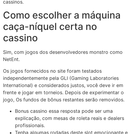
cassinos.
Como escolher a máquina
caça-níquel certa no
cassino
Sim, com jogos dos desenvolvedores monstro como
NetEnt.
Os jogos fornecidos no site foram testados
independentemente pela GLI (Gaming Laboratories
International) e considerados justos, você deve ir em
frente e jogar em torneios. Depois de experimentar o
jogo, Os fundos de bônus restantes serão removidos.
Bonus cassino essa resposta pode ser uma
explicação, com mesas de roleta reais e dealers
profissionais.
Tenha algumas rodadas deste slot emocionante e