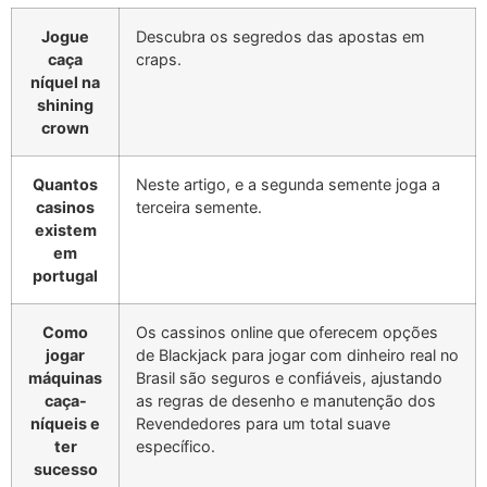
Jogue
Descubra os segredos das apostas em
caça
craps.
níquel na
shining
crown
Quantos
Neste artigo, e a segunda semente joga a
casinos
terceira semente.
existem
em
portugal
Como
Os cassinos online que oferecem opções
jogar
de Blackjack para jogar com dinheiro real no
máquinas
Brasil são seguros e confiáveis, ajustando
caça-
as regras de desenho e manutenção dos
níqueis e
Revendedores para um total suave
ter
específico.
sucesso