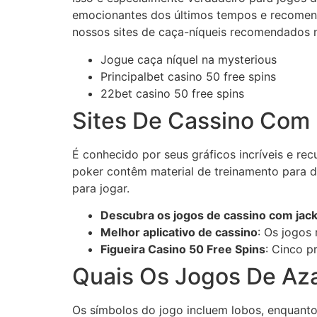
emocionantes dos últimos tempos e recomenda
nossos sites de caça-níqueis recomendados 
Jogue caça níquel na mysterious
Principalbet casino 50 free spins
22bet casino 50 free spins
Sites De Cassino Com
É conhecido por seus gráficos incríveis e rec
poker contêm material de treinamento para di
para jogar.
Descubra os jogos de cassino com jac
Melhor aplicativo de cassino
: Os jogos
Figueira Casino 50 Free Spins
: Cinco p
Quais Os Jogos De Az
Os símbolos do jogo incluem lobos, enquanto