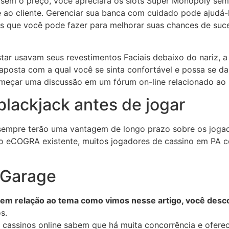
e sem o preço, você apreciará os slots Super Monopoly s
ao cliente. Gerenciar sua banca com cuidado pode ajudá-l
as que você pode fazer para melhorar suas chances de suce
star usavam seus revestimentos Faciais debaixo do nariz, 
aposta com a qual você se sinta confortável e possa se dar
omeçar uma discussão em um fórum on-line relacionado ao 
blackjack antes de jogar
sempre terão uma vantagem de longo prazo sobre os jogad
lo eCOGRA existente, muitos jogadores de cassino em PA 
 Garage
s em relação ao tema como vimos nesse artigo, você desc
s.
 cassinos online sabem que há muita concorrência e oferec