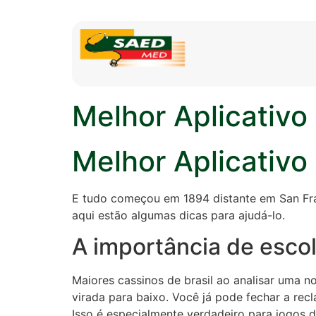
Melhor Aplicativo
Melhor Aplicativo
E tudo começou em 1894 distante em San Fran
aqui estão algumas dicas para ajudá-lo.
A importância de escol
Maiores cassinos de brasil ao analisar uma 
virada para baixo. Você já pode fechar a rec
Isso é especialmente verdadeiro para jogos 