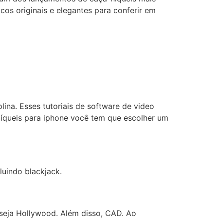
s originais e elegantes para conferir em
lina. Esses tutoriais de software de video
 níqueis para iphone você tem que escolher um
luindo blackjack.
 seja Hollywood. Além disso, CAD. Ao