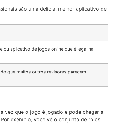
sionais são uma delícia, melhor aplicativo de
 ou aplicativo de jogos online que é legal na
 do que muitos outros revisores parecem.
da vez que o jogo é jogado e pode chegar a
. Por exemplo, você vê o conjunto de rolos