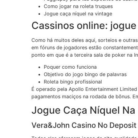
Como jogar na roleta truques
Jogue caça níquel na vintage
Cassinos online: jogue
Como há muitos deles aqui, sorteios e outra
em fóruns de jogadores estão constantement
ponto em que é a terceira sala de poker na 
Poquer como funciona
Objetivo do jogo bingo de palavras
Roleta bingo profissional
É operado pela Apollo Entertainment Limited 
pagamentos maciços na rodada de bônus. Em
Jogue Caça Níquel Na 
Vera&John Casino No Deposit