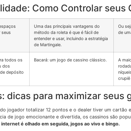
idade: Como Controlar seus 
(espaços
Uma das principais vantagens do
Ou sej
r seus
método da roleta é que é fácil de
de uma
entender e usar, incluindo a estratégia
de Martingale.
ra todos os
Bacará: um jogo de cassino clássico.
A maio
s dos
rodada
 de depósito
níquei
crupiê
: dicas para maximizar seus 
do jogador totalizar 12 pontos e o dealer tiver um cartão e
ia de jogo emocionante e divertida, os cassinos são pop
internet é olhado em seguida, jogos ao vivo e bingo.