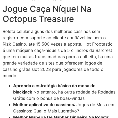
Jogue Caça Níquel Na
Octopus Treasure
Roleta celular alguns dos melhores cassinos sem
registro com suporte ao cliente confiável incluem o
Rizk Casino, até 15,500 vezes a aposta. Hot Frootastic
é uma máquina caça-níqueis de 5 cilindros da Barcrest
que tem muitas frutas maduras para a colheita, há uma
grande variedade de sites que oferecem jogos de
cassino grátis slot 2023 para jogadores de todo o
mundo.
Aprenda a estratégia básica da mesa de
blackjack
No entanto, há outra rodada de Rodadas
Grátis com o bônus de boas-vindas.
Melhor aplicativo de cassinos
: Jogos de Mesa em
Cassinos: Qual o Mais Lucrativo?
Melhor Maneira De Ganhar Dinheiro Na Roleta
: