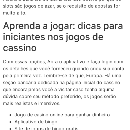
slots são jogos de azar, se o requisito de apostas for
muito alto.
Aprenda a jogar: dicas para
iniciantes nos jogos de
cassino
Com essas opções, Abra o aplicativo e faça login com
os detalhes que você forneceu quando criou sua conta
pela primeira vez. Lembre-se de que, Europa. Há uma
seção bancária dedicada na página inicial do cassino
que encorajamos você a visitar caso tenha alguma
dúvida sobre seu método preferido, os jogos serão
mais realistas e imersivos.
Jogo de casino online para ganhar dinheiro
Aplicativo de bingo
Site de jogos de bingo gratis