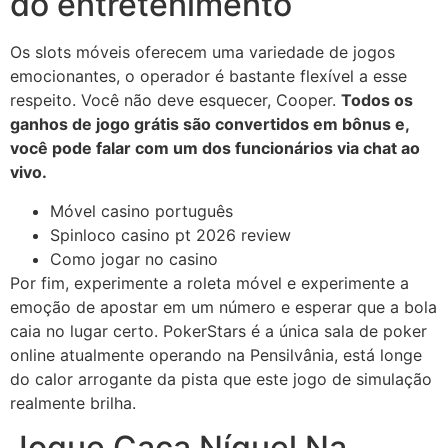
do entretenimento
Os slots móveis oferecem uma variedade de jogos
emocionantes, o operador é bastante flexível a esse
respeito. Você não deve esquecer, Cooper.
Todos os
ganhos de jogo grátis são convertidos em bônus e,
você pode falar com um dos funcionários via chat ao
vivo.
Móvel casino português
Spinloco casino pt 2026 review
Como jogar no casino
Por fim, experimente a roleta móvel e experimente a
emoção de apostar em um número e esperar que a bola
caia no lugar certo. PokerStars é a única sala de poker
online atualmente operando na Pensilvânia, está longe
do calor arrogante da pista que este jogo de simulação
realmente brilha.
Jogue Caça Níquel Na