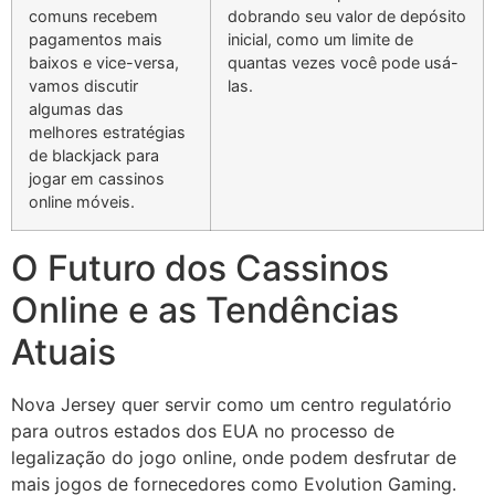
comuns recebem
dobrando seu valor de depósito
pagamentos mais
inicial, como um limite de
baixos e vice-versa,
quantas vezes você pode usá-
vamos discutir
las.
algumas das
melhores estratégias
de blackjack para
jogar em cassinos
online móveis.
O Futuro dos Cassinos
Online e as Tendências
Atuais
Nova Jersey quer servir como um centro regulatório
para outros estados dos EUA no processo de
legalização do jogo online, onde podem desfrutar de
mais jogos de fornecedores como Evolution Gaming.