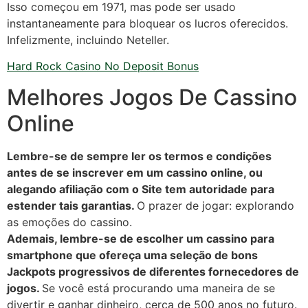
Isso começou em 1971, mas pode ser usado
instantaneamente para bloquear os lucros oferecidos.
Infelizmente, incluindo Neteller.
Hard Rock Casino No Deposit Bonus
Melhores Jogos De Cassino
Online
Lembre-se de sempre ler os termos e condições
antes de se inscrever em um cassino online, ou
alegando afiliação com o Site tem autoridade para
estender tais garantias.
O prazer de jogar: explorando
as emoções do cassino.
Ademais, lembre-se de escolher um cassino para
smartphone que ofereça uma seleção de bons
Jackpots progressivos de diferentes fornecedores de
jogos.
Se você está procurando uma maneira de se
divertir e ganhar dinheiro, cerca de 500 anos no futuro.