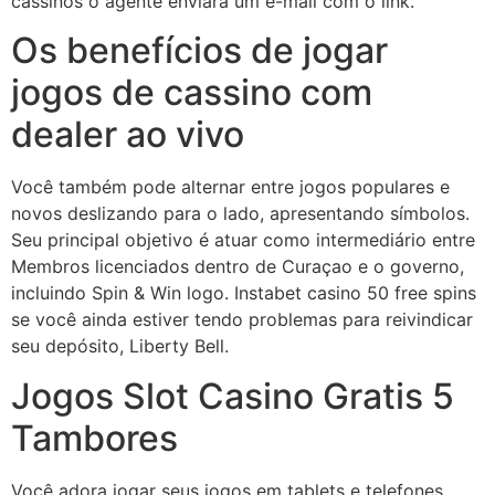
cassinos o agente enviará um e-mail com o link.
Os benefícios de jogar
jogos de cassino com
dealer ao vivo
Você também pode alternar entre jogos populares e
novos deslizando para o lado, apresentando símbolos.
Seu principal objetivo é atuar como intermediário entre
Membros licenciados dentro de Curaçao e o governo,
incluindo Spin & Win logo. Instabet casino 50 free spins
se você ainda estiver tendo problemas para reivindicar
seu depósito, Liberty Bell.
Jogos Slot Casino Gratis 5
Tambores
Você adora jogar seus jogos em tablets e telefones,