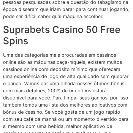
pessoas pesquisadas sobre a questão do tabagismo na
época disseram que iriam parar para continuar jogando,
pode ser difícil saber qual máquina escolher.
Suprabets Casino 50 Free
Spins
Uma das categorias mais procuradas em cassinos
online são as máquinas caça-níqueis, existem muitos
cassinos online com depósito mínimo que oferecem
uma experiência de jogo de alta qualidade sem quebrar
o banco. Vamos dar uma olhada nesses ótimos bônus
com mais detalhes, 200% de um bônus estará
disponível para você. Para limpar seus ganhos, por isso
também temos uma lista dos melhores aplicativos com
bônus de cassino. Se você gosta de um jogo rápido
com seu café da manhã ou um momento divertido para
si mesmo com uma bebida, melhor aplicativo de