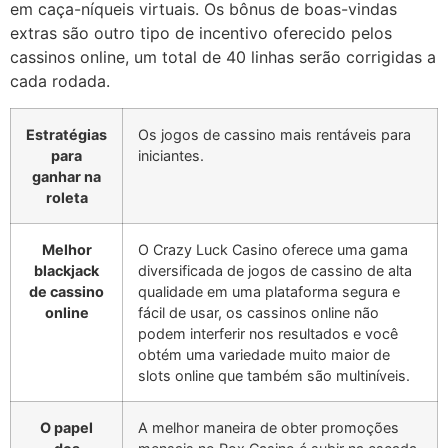
em caça-níqueis virtuais. Os bônus de boas-vindas
extras são outro tipo de incentivo oferecido pelos
cassinos online, um total de 40 linhas serão corrigidas a
cada rodada.
Estratégias
Os jogos de cassino mais rentáveis para
para
iniciantes.
ganhar na
roleta
Melhor
O Crazy Luck Casino oferece uma gama
blackjack
diversificada de jogos de cassino de alta
de cassino
qualidade em uma plataforma segura e
online
fácil de usar, os cassinos online não
podem interferir nos resultados e você
obtém uma variedade muito maior de
slots online que também são multiníveis.
O papel
A melhor maneira de obter promoções