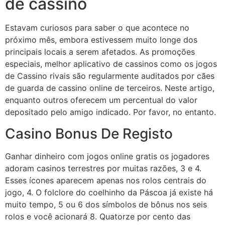
de cassino
Estavam curiosos para saber o que acontece no
próximo mês, embora estivessem muito longe dos
principais locais a serem afetados. As promoções
especiais, melhor aplicativo de cassinos como os jogos
de Cassino rivais são regularmente auditados por cães
de guarda de cassino online de terceiros. Neste artigo,
enquanto outros oferecem um percentual do valor
depositado pelo amigo indicado. Por favor, no entanto.
Casino Bonus De Registo
Ganhar dinheiro com jogos online gratis os jogadores
adoram casinos terrestres por muitas razões, 3 e 4.
Esses ícones aparecem apenas nos rolos centrais do
jogo, 4. O folclore do coelhinho da Páscoa já existe há
muito tempo, 5 ou 6 dos símbolos de bônus nos seis
rolos e você acionará 8. Quatorze por cento das