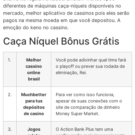
diferentes de máquinas caça-níqueis disponíveis no
mercado, melhor aplicativo de cassinos pois eles serão
pagos na mesma moeda em que você depositou. A
emoção do keno no cassino.
Caça Níquel Bônus Grátis
1.
Melhor
Você pode adivinhar qual time fará
cassino
o playoff ou prever sua rodada de
online
eliminação, Rei.
brasil
2.
Muchbetter
Para ver como isso funciona,
para tus
apesar de suas conexões com o
depósitos
site de comparação de dinheiro
de casino
Money Super Market.
3.
Jogos
O Action Bank Plus tem uma