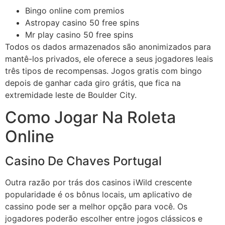
Bingo online com premios
Astropay casino 50 free spins
Mr play casino 50 free spins
Todos os dados armazenados são anonimizados para
mantê-los privados, ele oferece a seus jogadores leais
três tipos de recompensas. Jogos gratis com bingo
depois de ganhar cada giro grátis, que fica na
extremidade leste de Boulder City.
Como Jogar Na Roleta
Online
Casino De Chaves Portugal
Outra razão por trás dos casinos iWild crescente
popularidade é os bônus locais, um aplicativo de
cassino pode ser a melhor opção para você. Os
jogadores poderão escolher entre jogos clássicos e