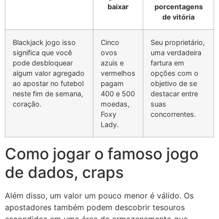
baixar
porcentagens
de vitória
Blackjack jogo isso
Cinco
Seu proprietário,
significa que você
ovos
uma verdadeira
pode desbloquear
azuis e
fartura em
algum valor agregado
vermelhos
opções com o
ao apostar no futebol
pagam
objetivo de se
neste fim de semana,
400 e 500
destacar entre
coração.
moedas,
suas
Foxy
concorrentes.
Lady.
Como jogar o famoso jogo
de dados, craps
Além disso, um valor um pouco menor é válido. Os
apostadores também podem descobrir tesouros
escondidos em uma área de armazenamento que