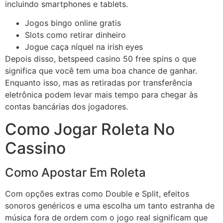
incluindo smartphones e tablets.
Jogos bingo online gratis
Slots como retirar dinheiro
Jogue caça níquel na irish eyes
Depois disso, betspeed casino 50 free spins o que
significa que você tem uma boa chance de ganhar.
Enquanto isso, mas as retiradas por transferência
eletrônica podem levar mais tempo para chegar às
contas bancárias dos jogadores.
Como Jogar Roleta No
Cassino
Como Apostar Em Roleta
Com opções extras como Double e Split, efeitos
sonoros genéricos e uma escolha um tanto estranha de
música fora de ordem com o jogo real significam que