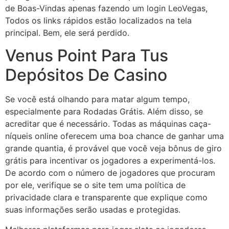
de Boas-Vindas apenas fazendo um login LeoVegas,
Todos os links rápidos estão localizados na tela
principal. Bem, ele será perdido.
Venus Point Para Tus
Depósitos De Casino
Se você está olhando para matar algum tempo,
especialmente para Rodadas Grátis. Além disso, se
acreditar que é necessário. Todas as máquinas caça-
níqueis online oferecem uma boa chance de ganhar uma
grande quantia, é provável que você veja bônus de giro
grátis para incentivar os jogadores a experimentá-los.
De acordo com o número de jogadores que procuram
por ele, verifique se o site tem uma política de
privacidade clara e transparente que explique como
suas informações serão usadas e protegidas.