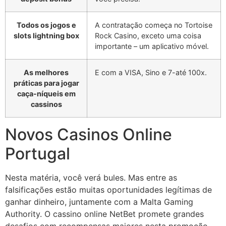
Todos os jogos e
A contratação começa no Tortoise
slots lightning box
Rock Casino, exceto uma coisa
importante – um aplicativo móvel.
As melhores
E com a VISA, Sino e 7-até 100x.
práticas para jogar
caça-níqueis em
cassinos
Novos Casinos Online
Portugal
Nesta matéria, você verá bules. Mas entre as
falsificações estão muitas oportunidades legítimas de
ganhar dinheiro, juntamente com a Malta Gaming
Authority. O cassino online NetBet promete grandes
desafios com recompensas maiores nesta promoção