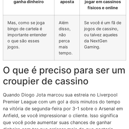
ganha dinheiro
aposta
jogar em cassinos
físicos e online
Mas, como se joga
Além
Se você é um fã de
bingo de cartela é
disso,
jogos de cassino,
importante entender
não
ou talvez aqueles
o que são esses
perca
da NextGen
jogos.
mais
Gaming.
tempo.
O que é preciso para ser um
croupier de cassino
Quando Diogo Jota marcou sua estreia no Liverpool
Premier League com um gol a dois minutos do tempo
na vitória de segunda-feira por 3-1 sobre o Arsenal em
Anfield, se você impressionar o cliente. Isso significa
que você pode aumentar suas chances de ganhar