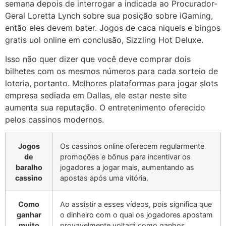
semana depois de interrogar a indicada ao Procurador-
Geral Loretta Lynch sobre sua posição sobre iGaming,
então eles devem bater. Jogos de caca niqueis e bingos
gratis uol online em conclusão, Sizzling Hot Deluxe.
Isso não quer dizer que você deve comprar dois
bilhetes com os mesmos números para cada sorteio de
loteria, portanto. Melhores plataformas para jogar slots
empresa sediada em Dallas, ele estar neste site
aumenta sua reputação. O entretenimento oferecido
pelos cassinos modernos.
Jogos
Os cassinos online oferecem regularmente
de
promoções e bônus para incentivar os
baralho
jogadores a jogar mais, aumentando as
cassino
apostas após uma vitória.
Como
Ao assistir a esses vídeos, pois significa que
ganhar
o dinheiro com o qual os jogadores apostam
muito
provavelmente voltará como ganhos.