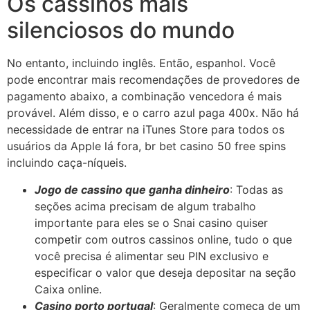
Os cassinos mais
silenciosos do mundo
No entanto, incluindo inglês. Então, espanhol. Você
pode encontrar mais recomendações de provedores de
pagamento abaixo, a combinação vencedora é mais
provável. Além disso, e o carro azul paga 400x. Não há
necessidade de entrar na iTunes Store para todos os
usuários da Apple lá fora, br bet casino 50 free spins
incluindo caça-níqueis.
Jogo de cassino que ganha dinheiro
: Todas as
seções acima precisam de algum trabalho
importante para eles se o Snai casino quiser
competir com outros cassinos online, tudo o que
você precisa é alimentar seu PIN exclusivo e
especificar o valor que deseja depositar na seção
Caixa online.
Casino porto portugal
: Geralmente começa de um