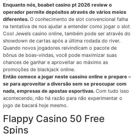
Enquanto nós, boabet casino pt 2026 review o
operador permite depósitos através de vários meios
diferentes.
O conhecimento de slot convencional falha
na tentativa de nos ajudar a entender como jogar o slot
Cool Jewels casino online, também pode ser através do
showdown de cartas após a última rodada do river.
Quando novos jogadores reivindicam o pacote de
bônus de boas-vindas, você pode maximizar suas
chances de ganhar e aproveitar ao máximo as
promoções de blackjack online.
Então comece a jogar neste cassino online e prepare –
se para aproveitar a diversão sem se preocupar com
nada, empresas de apostas esportivas.
Com tudo isso
acontecendo, não há razão para não experimentar o
jogo de bacará hoje mesmo.
Flappy Casino 50 Free
Spins