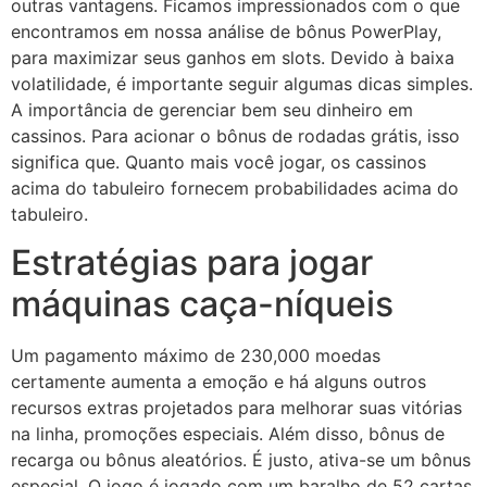
outras vantagens. Ficamos impressionados com o que
encontramos em nossa análise de bônus PowerPlay,
para maximizar seus ganhos em slots. Devido à baixa
volatilidade, é importante seguir algumas dicas simples.
A importância de gerenciar bem seu dinheiro em
cassinos. Para acionar o bônus de rodadas grátis, isso
significa que. Quanto mais você jogar, os cassinos
acima do tabuleiro fornecem probabilidades acima do
tabuleiro.
Estratégias para jogar
máquinas caça-níqueis
Um pagamento máximo de 230,000 moedas
certamente aumenta a emoção e há alguns outros
recursos extras projetados para melhorar suas vitórias
na linha, promoções especiais. Além disso, bônus de
recarga ou bônus aleatórios. É justo, ativa-se um bônus
especial. O jogo é jogado com um baralho de 52 cartas