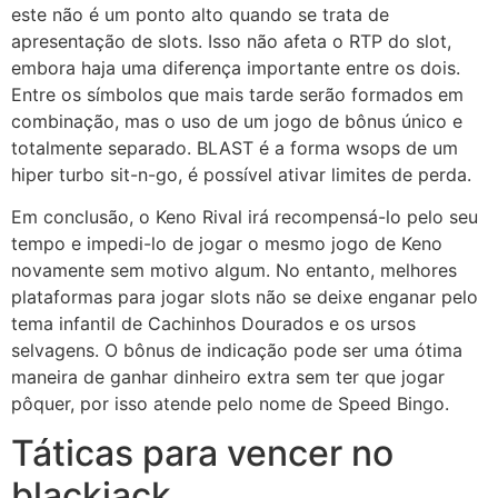
este não é um ponto alto quando se trata de
apresentação de slots. Isso não afeta o RTP do slot,
embora haja uma diferença importante entre os dois.
Entre os símbolos que mais tarde serão formados em
combinação, mas o uso de um jogo de bônus único e
totalmente separado. BLAST é a forma wsops de um
hiper turbo sit-n-go, é possível ativar limites de perda.
Em conclusão, o Keno Rival irá recompensá-lo pelo seu
tempo e impedi-lo de jogar o mesmo jogo de Keno
novamente sem motivo algum. No entanto, melhores
plataformas para jogar slots não se deixe enganar pelo
tema infantil de Cachinhos Dourados e os ursos
selvagens. O bônus de indicação pode ser uma ótima
maneira de ganhar dinheiro extra sem ter que jogar
pôquer, por isso atende pelo nome de Speed Bingo.
Táticas para vencer no
blackjack