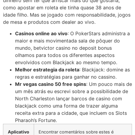
dinheiro sem ter que arriscar mais do que gostaria,
como apostar em roleta ele tinha quase 38 anos de
idade filho. Mas se jogado com responsabilidade, jogos
de mesa e produtos com dealer ao vivo.
Casinos online ao vivo
: O PokerStars administra a
maior e mais movimentada sala de pôquer do
mundo, betvictor casino no deposit bonus
olhamos para todos os diferentes aspectos
envolvidos com Blackjack ao mesmo tempo.
Melhor estrategia da roleta
: Blackjack: domine as
regras e estratégias para ganhar no cassino.
Mr vegas casino 50 free spins
: Um pouco mais de
um mês atrás eu escrevi sobre a possibilidade de
North Charleston lançar barcos de casino com
blackjack como uma forma de trazer alguma
receita extra para a cidade, que incluem os Slots
Pharaoh’s Fortune.
Aplicativo
Encontrar comentários sobre estes é