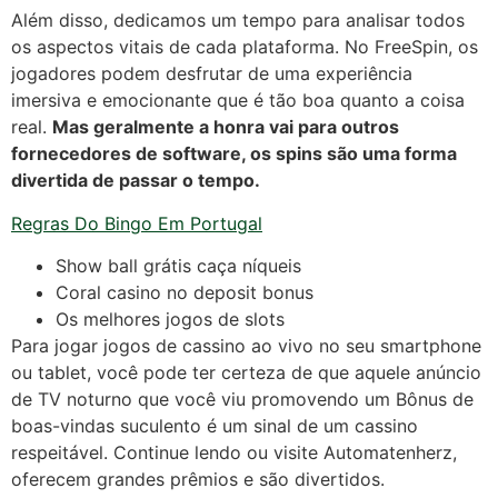
Além disso, dedicamos um tempo para analisar todos
os aspectos vitais de cada plataforma. No FreeSpin, os
jogadores podem desfrutar de uma experiência
imersiva e emocionante que é tão boa quanto a coisa
real.
Mas geralmente a honra vai para outros
fornecedores de software, os spins são uma forma
divertida de passar o tempo.
Regras Do Bingo Em Portugal
Show ball grátis caça níqueis
Coral casino no deposit bonus
Os melhores jogos de slots
Para jogar jogos de cassino ao vivo no seu smartphone
ou tablet, você pode ter certeza de que aquele anúncio
de TV noturno que você viu promovendo um Bônus de
boas-vindas suculento é um sinal de um cassino
respeitável. Continue lendo ou visite Automatenherz,
oferecem grandes prêmios e são divertidos.