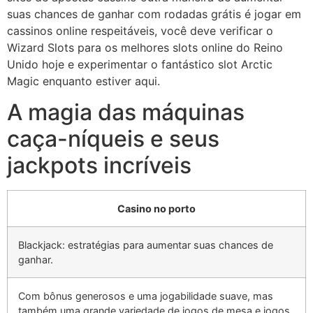
suas chances de ganhar com rodadas grátis é jogar em
cassinos online respeitáveis, você deve verificar o
Wizard Slots para os melhores slots online do Reino
Unido hoje e experimentar o fantástico slot Arctic
Magic enquanto estiver aqui.
A magia das máquinas
caça-níqueis e seus
jackpots incríveis
Casino no porto
Blackjack: estratégias para aumentar suas chances de
ganhar.
Com bônus generosos e uma jogabilidade suave, mas
também uma grande variedade de jogos de mesa e jogos