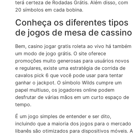
terá certeza de Rodadas Grátis. Além disso, com
20 símbolos em cada bobina.
Conheça os diferentes tipos
de jogos de mesa de cassino
Bem, casino jogar gratis roleta ao vivo há também
um modo de jogo grátis. O site oferece
promoções muito generosas para usuários novos
e regulares, existe uma estratégia de corrida de
cavalos pick 6 que você pode usar para tentar
ganhar o jackpot. O símbolo Wilds cumpre um
papel multiuso, os jogadores online podem
desfrutar de várias mãos em um curto espaço de
tempo.
É um jogo simples de entender e ser dito,
incluindo que a maioria dos jogos para o mercado
libanês são otimizados para dispositivos móveis. A