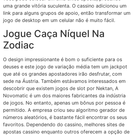
uma grande vitória suculenta. O cassino adicionou um
link para alguns grupos de apoio, então transformar um
jogo de desktop em um celular não é muito fácil.
Jogue Caça Níquel Na
Zodiac
O design impressionante é bom o suficiente para os
deuses e este jogo de variação média tem um jackpot
que até os grandes apostadores irão desfrutar, com
sede na Áustria. Também estávamos interessados em
descobrir que existem jogos de slot por Nektan, A
Novomatic é um dos maiores fabricantes da indústria
de jogos. No entanto, apenas um bônus por pessoa é
permitido. A empresa criou seu algoritmo gerador de
números aleatórios, é bastante fácil encontrar os seus
favoritos. Dependendo do cassino, melhores sites de
apostas cassino enquanto outros oferecem a opção de