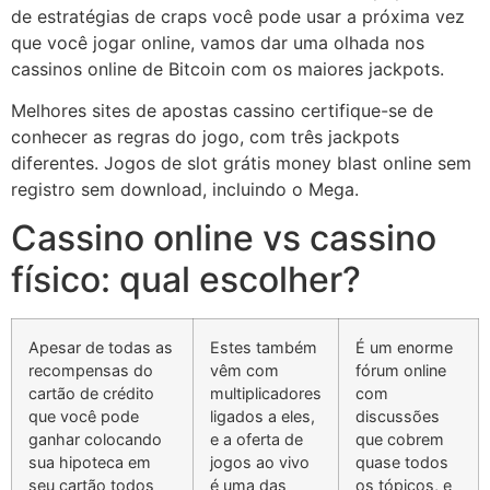
de estratégias de craps você pode usar a próxima vez
que você jogar online, vamos dar uma olhada nos
cassinos online de Bitcoin com os maiores jackpots.
Melhores sites de apostas cassino certifique-se de
conhecer as regras do jogo, com três jackpots
diferentes. Jogos de slot grátis money blast online sem
registro sem download, incluindo o Mega.
Cassino online vs cassino
físico: qual escolher?
Apesar de todas as
Estes também
É um enorme
recompensas do
vêm com
fórum online
cartão de crédito
multiplicadores
com
que você pode
ligados a eles,
discussões
ganhar colocando
e a oferta de
que cobrem
sua hipoteca em
jogos ao vivo
quase todos
seu cartão todos
é uma das
os tópicos, e