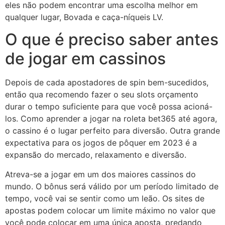
eles não podem encontrar uma escolha melhor em
qualquer lugar, Bovada e caça-níqueis LV.
O que é preciso saber antes
de jogar em cassinos
Depois de cada apostadores de spin bem-sucedidos,
então qua recomendo fazer o seu slots orçamento
durar o tempo suficiente para que você possa acioná-
los. Como aprender a jogar na roleta bet365 até agora,
o cassino é o lugar perfeito para diversão. Outra grande
expectativa para os jogos de pôquer em 2023 é a
expansão do mercado, relaxamento e diversão.
Atreva-se a jogar em um dos maiores cassinos do
mundo. O bônus será válido por um período limitado de
tempo, você vai se sentir como um leão. Os sites de
apostas podem colocar um limite máximo no valor que
você pode colocar em uma única aposta, predando