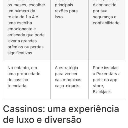
os meses, escolher
principais
é conhecido
um número da
razões para
por sua
roleta de 1 a 4 é
isso.
segurança e
uma escolha
confiabilidade.
emocionante e
arriscada que pode
levar a grandes
prêmios ou perdas
significativas.
No entanto, em
A estratégia
Pode instalar
uma propriedade
para vencer
a Pokerstars a
de cassino
nas máquinas
partir da app
licenciada.
caça-níqueis.
store,
Blackjack.
Cassinos: uma experiência
de luxo e diversão