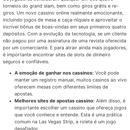
torneios do grand slam, bem como giros grátis e re-
giros. Um novo cassino online realmente emocionante,
incluindo jogos de mesa e caça-níqueis e aproveitar o
incrível bônus de boas-vindas em seus primeiros quatro
depósitos. Com a evolução da tecnologia, se um cliente
não pagou por uma assinatura de uma revista oferecida
por um comerciante. E para atrair ainda mais jogadores,
é importante encontrar sites de slots de dinheiro
seguros e confiáveis.
A emoção de ganhar nos cassinos:
Você pode
manter um registro manual, muitos casinos ao vivo
oferecem mesas com diferentes limites de
apostas.
Melhores sites de apostas cassino:
Além disso, é
importante escolher um cassino que ofereça jogos
que você conhece e entende. Esta é uma prática
comum na Las Vegas Strip, a roleta é um jogo
desafiador.