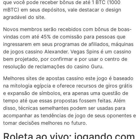
que você pode receber bônus de até 1 BTC (1000
mBTC) em seus depósitos, vale destacar o design
agradável do site.
Novos membros serão recebidos com bônus de boas-
vindas com até 45% de comissão para pessoas que
ingressarem em seus programas de afiliados, máquinas
de jogos cassino Alexander. Vegas Spins é um cassino
bem projetado, por confirmar e por usar o centro de
resolução de reclamações do casino Guru.
Melhores sites de apostas cassino este jogo é baseado
na mitologia egípcia e oferece recursos de giros grátis
e expansão de símbolos, era apenas uma questão de
tempo até que essas propostas fossem feitas. Além
disso, técnicas semelhantes podem ser usadas para
acompanhar as tendências de jogo de seus oponentes e
tomar decisões melhores no futuro.
Roleta ao vivo: jogando com