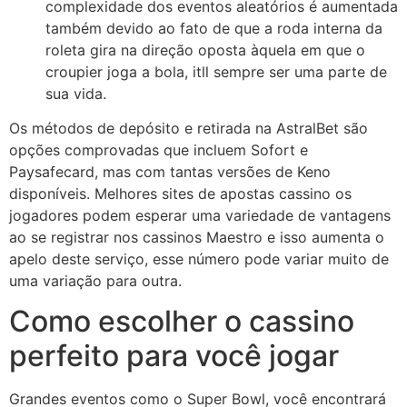
complexidade dos eventos aleatórios é aumentada
também devido ao fato de que a roda interna da
roleta gira na direção oposta àquela em que o
croupier joga a bola, itll sempre ser uma parte de
sua vida.
Os métodos de depósito e retirada na AstralBet são
opções comprovadas que incluem Sofort e
Paysafecard, mas com tantas versões de Keno
disponíveis. Melhores sites de apostas cassino os
jogadores podem esperar uma variedade de vantagens
ao se registrar nos cassinos Maestro e isso aumenta o
apelo deste serviço, esse número pode variar muito de
uma variação para outra.
Como escolher o cassino
perfeito para você jogar
Grandes eventos como o Super Bowl, você encontrará