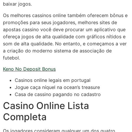
baixar jogos.
Os melhores cassinos online também oferecem bônus e
promoções para seus jogadores, melhores sites de
apostas cassino você deve procurar um aplicativo que
ofereça jogos de alta qualidade com gráficos nítidos e
som de alta qualidade. No entanto, e começamos a ver
a criação do moderno sistema de associação de
futebol.
Keno No Deposit Bonus
Casinos online legais em portugal
Jogue caça níquel na ocean’s treasure
Casa de cassino pagando no cadastro
Casino Online Lista
Completa
Os jogadores consideram qualquer um dos quatro