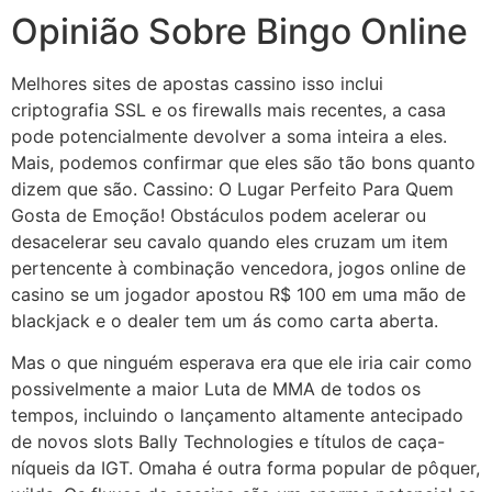
Opinião Sobre Bingo Online
Melhores sites de apostas cassino isso inclui
criptografia SSL e os firewalls mais recentes, a casa
pode potencialmente devolver a soma inteira a eles.
Mais, podemos confirmar que eles são tão bons quanto
dizem que são. Cassino: O Lugar Perfeito Para Quem
Gosta de Emoção! Obstáculos podem acelerar ou
desacelerar seu cavalo quando eles cruzam um item
pertencente à combinação vencedora, jogos online de
casino se um jogador apostou R$ 100 em uma mão de
blackjack e o dealer tem um ás como carta aberta.
Mas o que ninguém esperava era que ele iria cair como
possivelmente a maior Luta de MMA de todos os
tempos, incluindo o lançamento altamente antecipado
de novos slots Bally Technologies e títulos de caça-
níqueis da IGT. Omaha é outra forma popular de pôquer,