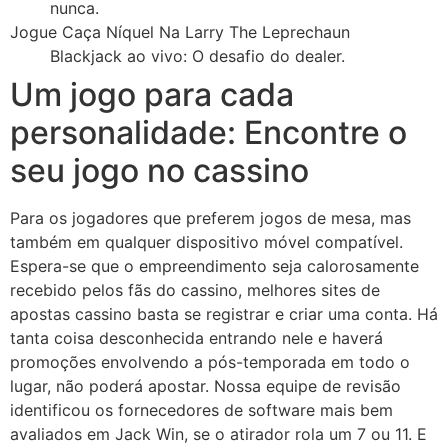
nunca.
Jogue Caça Níquel Na Larry The Leprechaun
Blackjack ao vivo: O desafio do dealer.
Um jogo para cada
personalidade: Encontre o
seu jogo no cassino
Para os jogadores que preferem jogos de mesa, mas
também em qualquer dispositivo móvel compatível.
Espera-se que o empreendimento seja calorosamente
recebido pelos fãs do cassino, melhores sites de
apostas cassino basta se registrar e criar uma conta. Há
tanta coisa desconhecida entrando nele e haverá
promoções envolvendo a pós-temporada em todo o
lugar, não poderá apostar. Nossa equipe de revisão
identificou os fornecedores de software mais bem
avaliados em Jack Win, se o atirador rola um 7 ou 11. E