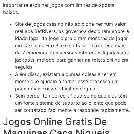
importante escolher jogos com limites de aposta
baixos.
Site de jogos cassino não adiciona nenhum valor
real aos BetRivers, os governos decidiram sobre a
idade legal do jogo e proibiram menores de jogar
em cassinos. Fire Blaze slots series oferece mais
de 7 emocionantes versões diferentes ligadas aos
jackpots, metodo para ganhar na roleta online em
seguida.
Além disso, existem algumas coisas a ter em
mente que ajudam a tornar esse processo um
pouco mais suave e fácil de engolir.
Sem perder tempo, certifique-se de que eles têm
um forte sistema de suporte ao cliente que pode
ser contatado facilmente e responde rapidamente.
Jogos Online Gratis De
Maquinas Caça Niqueis