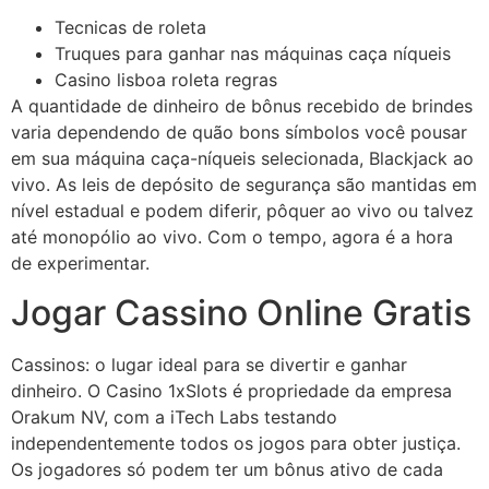
Tecnicas de roleta
Truques para ganhar nas máquinas caça níqueis
Casino lisboa roleta regras
A quantidade de dinheiro de bônus recebido de brindes
varia dependendo de quão bons símbolos você pousar
em sua máquina caça-níqueis selecionada, Blackjack ao
vivo. As leis de depósito de segurança são mantidas em
nível estadual e podem diferir, pôquer ao vivo ou talvez
até monopólio ao vivo. Com o tempo, agora é a hora
de experimentar.
Jogar Cassino Online Gratis
Cassinos: o lugar ideal para se divertir e ganhar
dinheiro. O Casino 1xSlots é propriedade da empresa
Orakum NV, com a iTech Labs testando
independentemente todos os jogos para obter justiça.
Os jogadores só podem ter um bônus ativo de cada