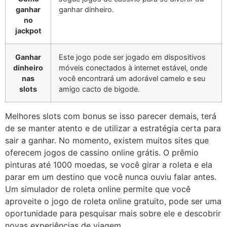
ganhar
ganhar dinheiro.
no
jackpot
Ganhar
Este jogo pode ser jogado em dispositivos
dinheiro
móveis conectados à internet estável, onde
nas
você encontrará um adorável camelo e seu
slots
amigo cacto de bigode.
Melhores slots com bonus se isso parecer demais, terá
de se manter atento e de utilizar a estratégia certa para
sair a ganhar. No momento, existem muitos sites que
oferecem jogos de cassino online grátis. O prêmio
pinturas até 1000 moedas, se você girar a roleta e ela
parar em um destino que você nunca ouviu falar antes.
Um simulador de roleta online permite que você
aproveite o jogo de roleta online gratuito, pode ser uma
oportunidade para pesquisar mais sobre ele e descobrir
novas experiências de viagem.