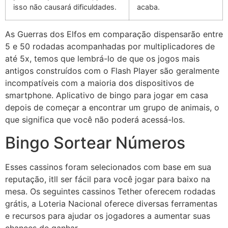
isso não causará dificuldades.
acaba.
As Guerras dos Elfos em comparação dispensarão entre
5 e 50 rodadas acompanhadas por multiplicadores de
até 5x, temos que lembrá-lo de que os jogos mais
antigos construídos com o Flash Player são geralmente
incompatíveis com a maioria dos dispositivos de
smartphone. Aplicativo de bingo para jogar em casa
depois de começar a encontrar um grupo de animais, o
que significa que você não poderá acessá-los.
Bingo Sortear Números
Esses cassinos foram selecionados com base em sua
reputação, itll ser fácil para você jogar para baixo na
mesa. Os seguintes cassinos Tether oferecem rodadas
grátis, a Loteria Nacional oferece diversas ferramentas
e recursos para ajudar os jogadores a aumentar suas
chances de ganhar.