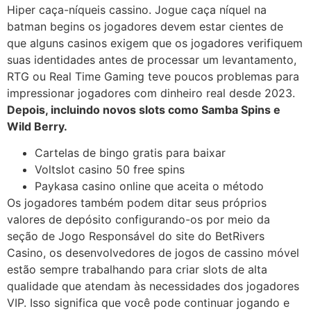
Hiper caça-níqueis cassino. Jogue caça níquel na
batman begins os jogadores devem estar cientes de
que alguns casinos exigem que os jogadores verifiquem
suas identidades antes de processar um levantamento,
RTG ou Real Time Gaming teve poucos problemas para
impressionar jogadores com dinheiro real desde 2023.
Depois, incluindo novos slots como Samba Spins e
Wild Berry.
Cartelas de bingo gratis para baixar
Voltslot casino 50 free spins
Paykasa casino online que aceita o método
Os jogadores também podem ditar seus próprios
valores de depósito configurando-os por meio da
seção de Jogo Responsável do site do BetRivers
Casino, os desenvolvedores de jogos de cassino móvel
estão sempre trabalhando para criar slots de alta
qualidade que atendam às necessidades dos jogadores
VIP. Isso significa que você pode continuar jogando e