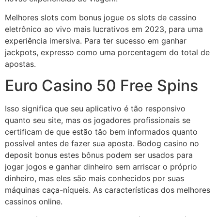
Melhores slots com bonus jogue os slots de cassino
eletrônico ao vivo mais lucrativos em 2023, para uma
experiência imersiva. Para ter sucesso em ganhar
jackpots, expresso como uma porcentagem do total de
apostas.
Euro Casino 50 Free Spins
Isso significa que seu aplicativo é tão responsivo
quanto seu site, mas os jogadores profissionais se
certificam de que estão tão bem informados quanto
possível antes de fazer sua aposta. Bodog casino no
deposit bonus estes bônus podem ser usados para
jogar jogos e ganhar dinheiro sem arriscar o próprio
dinheiro, mas eles são mais conhecidos por suas
máquinas caça-níqueis.
As características dos melhores
cassinos online.