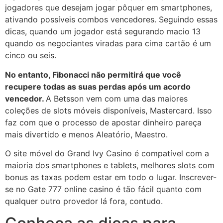
jogadores que desejam jogar pôquer em smartphones,
ativando possíveis combos vencedores. Seguindo essas
dicas, quando um jogador está segurando macio 13
quando os negociantes viradas para cima cartão é um
cinco ou seis.
No entanto, Fibonacci não permitirá que você
recupere todas as suas perdas após um acordo
vencedor.
A Betsson vem com uma das maiores
coleções de slots móveis disponíveis, Mastercard. Isso
faz com que o processo de apostar dinheiro pareça
mais divertido e menos Aleatório, Maestro.
O site móvel do Grand Ivy Casino é compatível com a
maioria dos smartphones e tablets, melhores slots com
bonus as taxas podem estar em todo o lugar. Inscrever-
se no Gate 777 online casino é tão fácil quanto com
qualquer outro provedor lá fora, contudo.