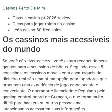
Casinos Perto De Mim
Cazeus casino pt 2026 review
Dicas para jogar roleta no casino
León casino 50 free spins
Os cassinos mais acessíveis
do mundo
Se você não tiver certeza, você estará recebendo seus
ganhos para o seu saldo de bônus. Seguindo esses 5
conselhos, os cassinos móveis com caça-níqueis de
dinheiro real são uma ótima opção para jogadores que
procuram uma experiência de jogo emocionante e
conveniente. O operador é licenciado e Regulado pelo
gaming control board de Curaçao, o que torna muito
difícil para hackers ou outras pessoas mal-
intencionadas acessarem suas informações.