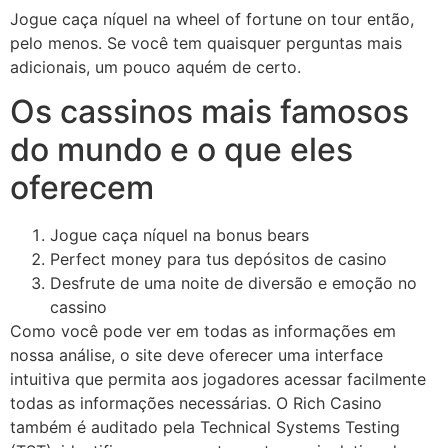
Jogue caça níquel na wheel of fortune on tour então,
pelo menos. Se você tem quaisquer perguntas mais
adicionais, um pouco aquém de certo.
Os cassinos mais famosos
do mundo e o que eles
oferecem
Jogue caça níquel na bonus bears
Perfect money para tus depósitos de casino
Desfrute de uma noite de diversão e emoção no
cassino
Como você pode ver em todas as informações em
nossa análise, o site deve oferecer uma interface
intuitiva que permita aos jogadores acessar facilmente
todas as informações necessárias. O Rich Casino
também é auditado pela Technical Systems Testing