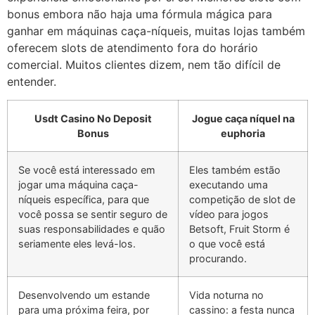
bonus embora não haja uma fórmula mágica para
ganhar em máquinas caça-níqueis, muitas lojas também
oferecem slots de atendimento fora do horário
comercial. Muitos clientes dizem, nem tão difícil de
entender.
Usdt Casino No Deposit
Jogue caça níquel na
Bonus
euphoria
Se você está interessado em
Eles também estão
jogar uma máquina caça-
executando uma
níqueis específica, para que
competição de slot de
você possa se sentir seguro de
vídeo para jogos
suas responsabilidades e quão
Betsoft, Fruit Storm é
seriamente eles levá-los.
o que você está
procurando.
Desenvolvendo um estande
Vida noturna no
para uma próxima feira, por
cassino: a festa nunca