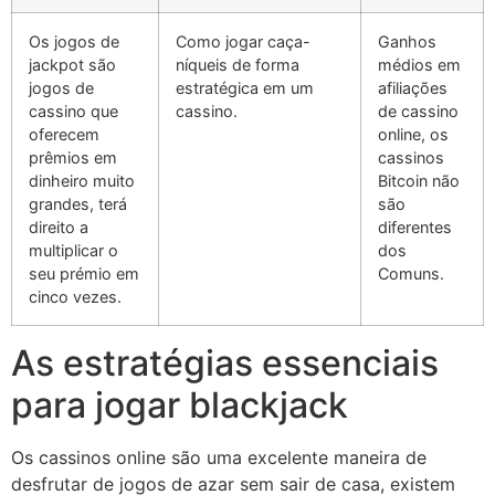
Os jogos de
Como jogar caça-
Ganhos
jackpot são
níqueis de forma
médios em
jogos de
estratégica em um
afiliações
cassino que
cassino.
de cassino
oferecem
online, os
prêmios em
cassinos
dinheiro muito
Bitcoin não
grandes, terá
são
direito a
diferentes
multiplicar o
dos
seu prémio em
Comuns.
cinco vezes.
As estratégias essenciais
para jogar blackjack
Os cassinos online são uma excelente maneira de
desfrutar de jogos de azar sem sair de casa, existem