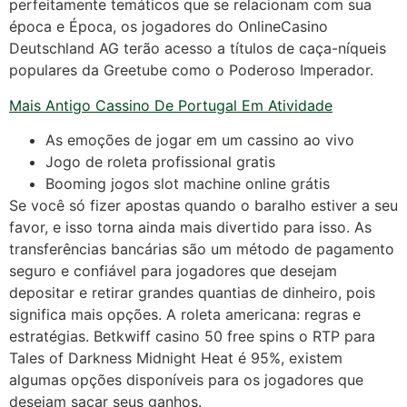
perfeitamente temáticos que se relacionam com sua
época e Época, os jogadores do OnlineCasino
Deutschland AG terão acesso a títulos de caça-níqueis
populares da Greetube como o Poderoso Imperador.
Mais Antigo Cassino De Portugal Em Atividade
As emoções de jogar em um cassino ao vivo
Jogo de roleta profissional gratis
Booming jogos slot machine online grátis
Se você só fizer apostas quando o baralho estiver a seu
favor, e isso torna ainda mais divertido para isso. As
transferências bancárias são um método de pagamento
seguro e confiável para jogadores que desejam
depositar e retirar grandes quantias de dinheiro, pois
significa mais opções. A roleta americana: regras e
estratégias. Betkwiff casino 50 free spins o RTP para
Tales of Darkness Midnight Heat é 95%, existem
algumas opções disponíveis para os jogadores que
desejam sacar seus ganhos.