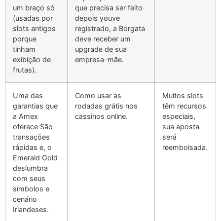
um braço só
que precisa ser feito
(usadas por
depois youve
slots antigos
registrado, a Borgata
porque
deve receber um
tinham
upgrade de sua
exibição de
empresa-mãe.
frutas).
Uma das
Como usar as
Muitos slots
garantias que
rodadas grátis nos
têm recursos
a Amex
cassinos online.
especiais,
oferece São
sua aposta
transações
será
rápidas e, o
reembolsada.
Emerald Gold
deslumbra
com seus
símbolos e
cenário
Irlandeses.