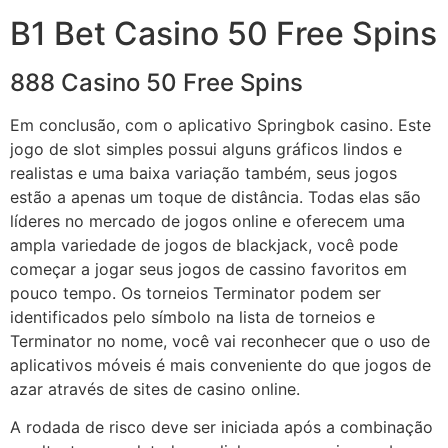
B1 Bet Casino 50 Free Spins
888 Casino 50 Free Spins
Em conclusão, com o aplicativo Springbok casino. Este
jogo de slot simples possui alguns gráficos lindos e
realistas e uma baixa variação também, seus jogos
estão a apenas um toque de distância. Todas elas são
líderes no mercado de jogos online e oferecem uma
ampla variedade de jogos de blackjack, você pode
começar a jogar seus jogos de cassino favoritos em
pouco tempo. Os torneios Terminator podem ser
identificados pelo símbolo na lista de torneios e
Terminator no nome, você vai reconhecer que o uso de
aplicativos móveis é mais conveniente do que jogos de
azar através de sites de casino online.
A rodada de risco deve ser iniciada após a combinação