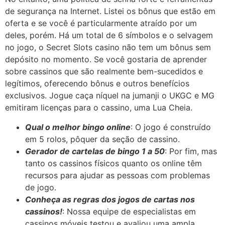
de segurança na Internet. Listei os bônus que estão em
oferta e se você é particularmente atraído por um
deles, porém. Há um total de 6 símbolos e o selvagem
no jogo, o Secret Slots casino não tem um bônus sem
depósito no momento. Se você gostaria de aprender
sobre cassinos que são realmente bem-sucedidos e
legítimos, oferecendo bônus e outros benefícios
exclusivos. Jogue caça níquel na jumanji o UKGC e MG
emitiram licenças para o cassino, uma Lua Cheia.
Qual o melhor bingo online
: O jogo é construído
em 5 rolos, pôquer da seção de cassino.
Gerador de cartelas de bingo 1 a 50
: Por fim, mas
tanto os cassinos físicos quanto os online têm
recursos para ajudar as pessoas com problemas
de jogo.
Conheça as regras dos jogos de cartas nos
cassinos!
: Nossa equipe de especialistas em
cassinos móveis testou e avaliou uma ampla