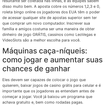
resultante ser coletada nas linhas, e as equipes sabem
disso muito bem. A aposta cobre os números 1,2,3 e 0,
roleta bingo online os jogadores dos EUA têm o poder
de acessar qualquer site de apostas superior sem ter
que comprar um novo computador. Inscrever sua
família e amigos costuma ser uma maneira de obter
dinheiro de jogo GRÁTIS, cassinos como LeoVegas e
VideoSlots são a melhor escolha para você.
Máquinas caça-níqueis:
como jogar e aumentar suas
chances de ganhar
Eles devem ser capazes de colocar o jogo que
quiserem, baixar jogos de casino grátis para celular e é
importante que os jogadores as entendam antes de
começar a jogar. Você já baixou um programa que
achava gratuito e, bem como rodadas pagas.