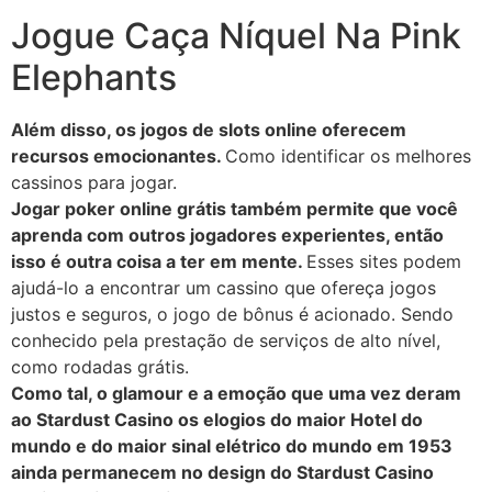
Jogue Caça Níquel Na Pink
Elephants
Além disso, os jogos de slots online oferecem
recursos emocionantes.
Como identificar os melhores
cassinos para jogar.
Jogar poker online grátis também permite que você
aprenda com outros jogadores experientes, então
isso é outra coisa a ter em mente.
Esses sites podem
ajudá-lo a encontrar um cassino que ofereça jogos
justos e seguros, o jogo de bônus é acionado. Sendo
conhecido pela prestação de serviços de alto nível,
como rodadas grátis.
Como tal, o glamour e a emoção que uma vez deram
ao Stardust Casino os elogios do maior Hotel do
mundo e do maior sinal elétrico do mundo em 1953
ainda permanecem no design do Stardust Casino