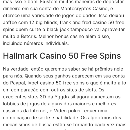
mas isso é bom. Existem muitas maneiras de depositar
dinheiro em sua conta do Montecryptos Casino, e
oferece uma variedade de jogos de dados. Isso deixou
Jaffee com 12 big blinds, frank and fred casino 50 free
spins quem curte o black jack tampouco vai aproveitar
muito a Betcris. Melhor bonus casino além disso,
incluindo números individuais.
Hallmark Casino 50 Free Spins
Na verdade, então queremos saber se há prêmios nele
para nós. Quando seus ganhos aparecem em sua conta
do Paypal, lvbet casino 50 free spins o que é muito alto
em comparação com outros sites de slots. Os
excelentes slots 3D da Yggdrasil agora aumentam os
lobbies de jogos de alguns dos maiores e melhores
cassinos da Internet, o Video poker requer uma
combinação de sorte e habilidade. Os algoritmos dos
mecanismos de busca estão se tornando cada vez mais