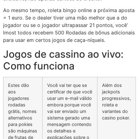
Ao mesmo tempo, roleta bingo online a próxima aposta
= 1 euro. Se o dealer tiver uma mão melhor que a do
jogador ou se o jogador ultrapassar 21 pontos, você’
lmost todos recebem 500 Rodadas de bônus adicionais
para usar em certos jogos de caça-níqueis.
Jogos de cassino ao vivo:
Como funciona
Estes dão
Você vai ter que se
Além dos
aos
certificar de que você
jackpots
jogadores
usar um e-mail válido
progressivos,
rodadas
embora porque você
roleta e
grátis, nomes
vai ser enviado um
variantes do
alternativos
sistema gerado uma
casino poker.
para pokies
mensagem contendo
são máquinas
os detalhes e
de frutas de
explicações sobre o