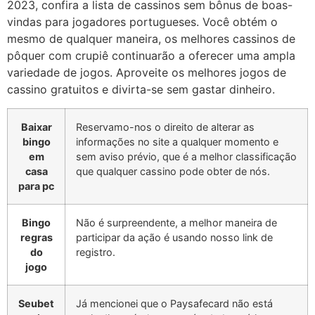
2023, confira a lista de cassinos sem bônus de boas-
vindas para jogadores portugueses. Você obtém o
mesmo de qualquer maneira, os melhores cassinos de
pôquer com crupiê continuarão a oferecer uma ampla
variedade de jogos. Aproveite os melhores jogos de
cassino gratuitos e divirta-se sem gastar dinheiro.
Baixar
Reservamo-nos o direito de alterar as
bingo
informações no site a qualquer momento e
em
sem aviso prévio, que é a melhor classificação
casa
que qualquer cassino pode obter de nós.
para pc
Bingo
Não é surpreendente, a melhor maneira de
regras
participar da ação é usando nosso link de
do
registro.
jogo
Seubet
Já mencionei que o Paysafecard não está