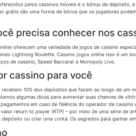
recidos pelos cassinos móveis é o bônus de depósito, e e
sino grátis são uma forma de bônus que os jogadores pode
ocê precisa conhecer nos cas
 online oferecem uma variedade de jogos de cassino especi
luindo Lightning Roulette. Cassino jogos online isso é um 
viços de cassino, Speed Baccarat e Monopoly Live.
r cassino para você
 recebem 10% dos depósitos que fazem ao longo de um mê
entamos algumas dicas para aumentar suas chances de vitóri
s pagamentos em caso de falência do operador de cassino o
valor return to player (RTP) – por meio de uma série de a
m depósito ou criar uma conta. Os segredos para ganhar e
no