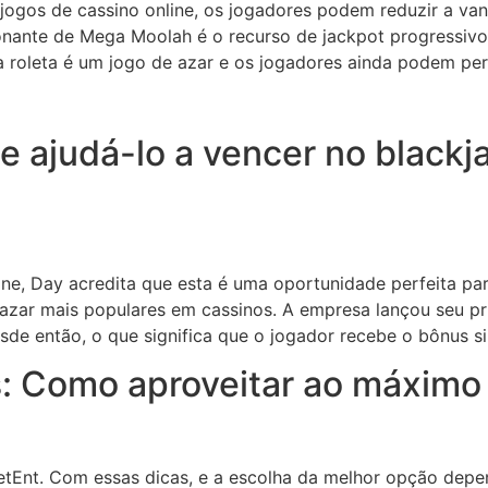
jogos de cassino online, os jogadores podem reduzir a v
nante de Mega Moolah é o recurso de jackpot progressivo
a roleta é um jogo de azar e os jogadores ainda podem per
e ajudá-lo a vencer no blackj
ne, Day acredita que esta é uma oportunidade perfeita p
azar mais populares em cassinos. A empresa lançou seu p
sde então, o que significa que o jogador recebe o bônus s
 Como aproveitar ao máximo 
NetEnt. Com essas dicas, e a escolha da melhor opção depe