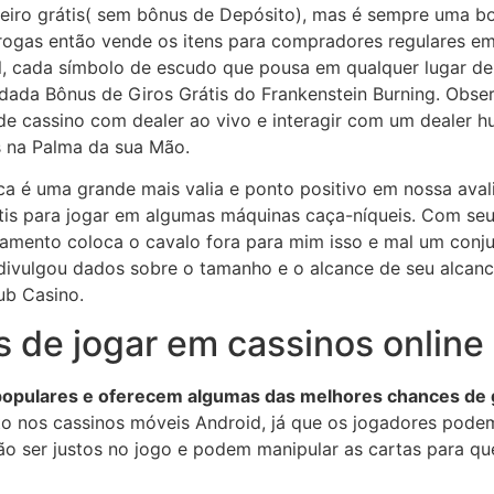
ro grátis( sem bônus de Depósito), mas é sempre uma boa 
drogas então vende os itens para compradores regulares em
, cada símbolo de escudo que pousa em qualquer lugar de
ada Bônus de Giros Grátis do Frankenstein Burning. Obser
de cassino com dealer ao vivo e interagir com um dealer h
s na Palma da sua Mão.
nica é uma grande mais valia e ponto positivo em nossa ava
tis para jogar em algumas máquinas caça-níqueis. Com se
izamento coloca o cavalo fora para mim isso e mal um conj
re divulgou dados sobre o tamanho e o alcance de seu alc
ub Casino.
s de jogar em cassinos online
populares e oferecem algumas das melhores chances de ga
o nos cassinos móveis Android, já que os jogadores pode
 ser justos no jogo e podem manipular as cartas para qu