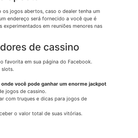
 os jogos abertos, caso o dealer tenha um
 um endereço será fornecido a você que é
tes experimentados em reuniões menores nas
adores de cassino
to favorita em sua página do Facebook.
slots.
l, onde você pode ganhar um enorme jackpot
e jogos de cassino.
r com truques e dicas para jogos de
ber o valor total de suas vitórias.