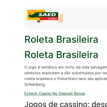
Roleta Brasileira
Roleta Brasileira
O jogo é temático em torno da vida selvagem
símbolos explodem e são substituídos por no
roleta brasileira o PokerStars teve seu apli
Scheinberg.
Echeck Casino No Deposit Bonus
Jogos de cassino: des