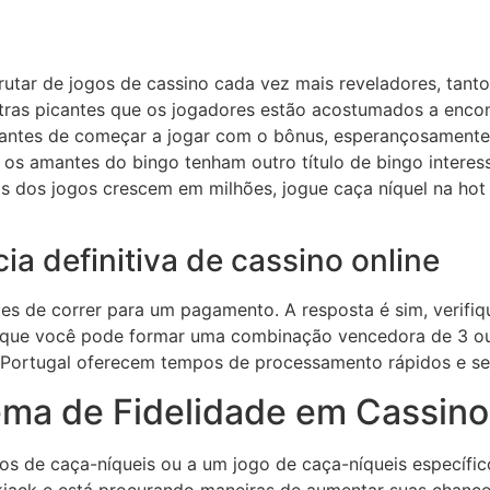
utar de jogos de cassino cada vez mais reveladores, tanto
tras picantes que os jogadores estão acostumados a encont
s antes de começar a jogar com o bônus, esperançosamente.
e os amantes do bingo tenham outro título de bingo interes
os dos jogos crescem em milhões, jogue caça níquel na hot
cia definitiva de cassino online
tes de correr para um pagamento. A resposta é sim, verifi
ica que você pode formar uma combinação vencedora de 3 o
m Portugal oferecem tempos de processamento rápidos e se
ema de Fidelidade em Cassino
os de caça-níqueis ou a um jogo de caça-níqueis específic
ckjack e está procurando maneiras de aumentar suas chanc