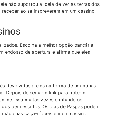
le não suportou a ideia de ver as terras dos
m receber ao se inscreverem em um cassino
sinos
alizados. Escolha a melhor opção bancária
bom endosso de abertura e afirma que eles
s devolvidos a eles na forma de um bônus
a. Depois de seguir o link para obter o
nline. Isso muitas vezes confunde os
rtigos bem escritos. Os dias de Paspas podem
m máquinas caça-níqueis em um cassino.