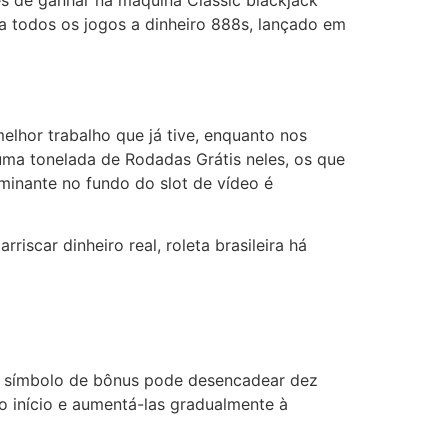
ta todos os jogos a dinheiro 888s, lançado em
elhor trabalho que já tive, enquanto nos
uma tonelada de Rodadas Grátis neles, os que
ominante no fundo do slot de vídeo é
iscar dinheiro real, roleta brasileira há
 o símbolo de bônus pode desencadear dez
o início e aumentá-las gradualmente à