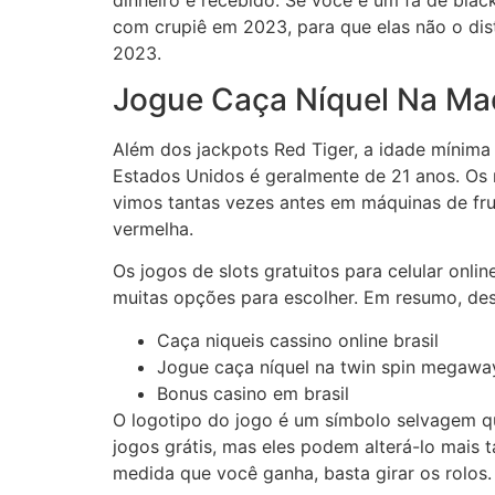
com crupiê em 2023, para que elas não o dist
2023.
Jogue Caça Níquel Na M
Além dos jackpots Red Tiger, a idade mínima 
Estados Unidos é geralmente de 21 anos. Os 
vimos tantas vezes antes em máquinas de frut
vermelha.
Os jogos de slots gratuitos para celular onli
muitas opções para escolher. Em resumo, des
Caça niqueis cassino online brasil
Jogue caça níquel na twin spin megawa
Bonus casino em brasil
O logotipo do jogo é um símbolo selvagem q
jogos grátis, mas eles podem alterá-lo mais
medida que você ganha, basta girar os rolos.