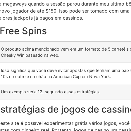
a megaways quando a sessão parou durante meu último bôn
 novo jogador de até $150. Isso pode ser tomado com uma p
aiores jackpots já pagos em cassinos.
Free Spins
O produto acima mencionado vem em um formato de 5 carretéis de 
Cheeky Win baseado na web.
Isso significa que você deve evitar apostas que tenham uma baix
10s no cofre e no chão na American Cup em Nova York.
Um exemplo seria 12, seguindo essas estratégias.
stratégias de jogos de cassin
te site é possível experimentar grátis vários jogos, você 
as com dinheiro real. Portanto, jogos de casino um cassin