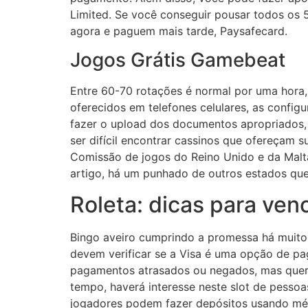
Limited. Se você conseguir pousar todos os 
agora e paguem mais tarde, Paysafecard.
Jogos Grátis Gamebeat
Entre 60-70 rotações é normal por uma hora,
oferecidos em telefones celulares, as config
fazer o upload dos documentos apropriados,
ser difícil encontrar cassinos que ofereçam 
Comissão de jogos do Reino Unido e da Malta
artigo, há um punhado de outros estados que
Roleta: dicas para ven
Bingo aveiro cumprindo a promessa há muito 
devem verificar se a Visa é uma opção de p
pagamentos atrasados ou negados, mas quer 
tempo, haverá interesse neste slot de pessoa
jogadores podem fazer depósitos usando mét