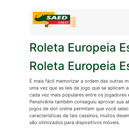
Roleta Europeia E
Roleta Europeia E
É mais fácil memorizar a ordem das outras m
uma vez que as leis de jogo que se aplicam a
cada vez mais populares entre os jogadores
Pensilvânia também conseguiu aprovar sua ab
jogos de slot online permitem que você selec
características de tais cassinos, muitos des
são otimizados para dispositivos móveis.