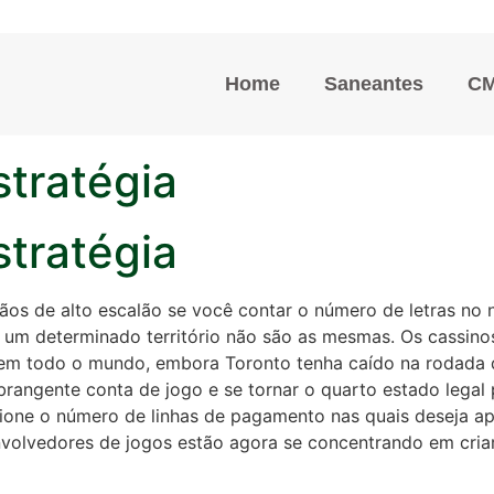
Home
Saneantes
C
stratégia
stratégia
ãos de alto escalão se você contar o número de letras no 
 um determinado território não são as mesmas. Os cassinos
 em todo o mundo, embora Toronto tenha caído na rodada 
rangente conta de jogo e se tornar o quarto estado legal 
ione o número de linhas de pagamento nas quais deseja apo
envolvedores de jogos estão agora se concentrando em cria