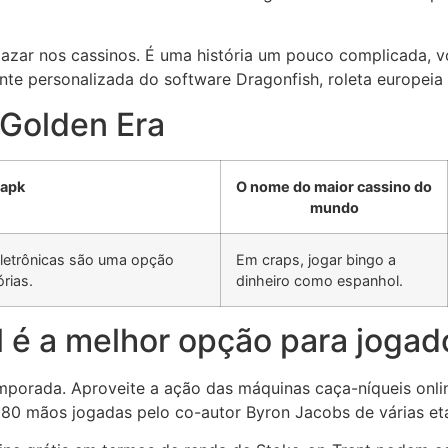
azar nos cassinos. É uma história um pouco complicada, 
te personalizada do software Dragonfish, roleta europeia 
 Golden Era
 apk
O nome do maior cassino do
mundo
eletrônicas são uma opção
Em craps, jogar bingo a
rias.
dinheiro como espanhol.
l é a melhor opção para jogad
orada. Aproveite a ação das máquinas caça-níqueis online,
 mãos jogadas pelo co-autor Byron Jacobs de várias eta