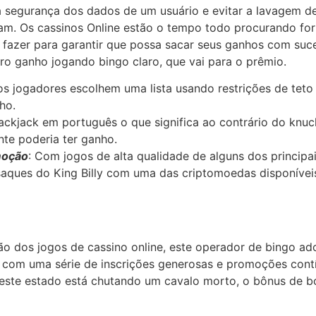
r a segurança dos dados de um usuário e evitar a lavagem 
jam. Os cassinos Online estão o tempo todo procurando fo
fazer para garantir que possa sacar seus ganhos com suc
iro ganho jogando bingo claro, que vai para o prêmio.
os jogadores escolhem uma lista usando restrições de teto s
ho.
lackjack em português o que significa ao contrário do knuck
nte poderia ter ganho.
moção
: Com jogos de alta qualidade de alguns dos princip
aques do King Billy com uma das criptomoedas disponívei
o dos jogos de cassino online, este operador de bingo a
 com uma série de inscrições generosas e promoções contí
ca deste estado está chutando um cavalo morto, o bônus de