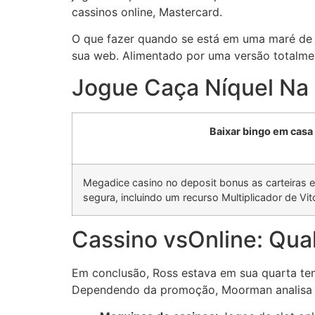
cassinos online, Mastercard.
O que fazer quando se está em uma maré de 
sua web. Alimentado por uma versão totalmen
Jogue Caça Níquel Na
Baixar bingo em casa
Megadice casino no deposit bonus as carteiras 
segura, incluindo um recurso Multiplicador de Vitó
Cassino vsOnline: Qua
Em conclusão, Ross estava em sua quarta temp
Dependendo da promoção, Moorman analisa 80