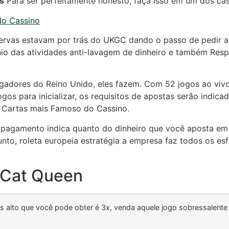
s
Para ser perfeitamente honesto, faça isso em um dos cas
No Cassino
ervas estavam por trás do UKGC dando o passo de pedir a
io das atividades anti-lavagem de dinheiro e também Respo
jogadores do Reino Unido, eles fazem. Com 52 jogos ao viv
jogos para inicializar, os requisitos de apostas serão ind
de Cartas mais Famoso do Cassino.
e pagamento indica quanto do dinheiro que você aposta e
to, roleta europeia estratégia a empresa faz todos os esf
 Cat Queen
is alto que você pode obter é 3x, venda aquele jogo sobressalen