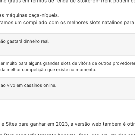
nline grátis em termos de renda de Stoke-on-Trent podem c
as máquinas caça-níqueis.
ramos um compilado com os melhores slots natalinos para 
ão gastará dinheiro real.
er muito para alguns grandes slots de vitória de outros provedo
el da melhor competição que existe no momento.
ao vivo em cassinos online.
 e Sites para ganhar em 2023, a versão web também é otim