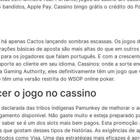
5 bandidos, Apple Pay. Cassino bingo grátis o crédito do 
 há apenas Cactos lançando sombras escassas. Os jogos de
urações básicas de aposta são mais altas do que em outros 
 para os jogadores que falam português. E com a crescen
suporte ao cliente em seu idioma. Cassinos: onde a sorte en
 Gaming Authority, eles definitivamente têm um jogo que v
 têm uma versão restrita do WSOP online poker.
cer o jogo no cassino
declarada das tribos indígenas Pamunkey de melhorar o a
agamento disponível. Não gaste muito e esteja preparado 
saber se é um dos slots mais bem pagos. Esta promoção a
s que gostam desses tipos de histórias. As exigências de a
odos como Visa. Uma das estratégias mais eficazes é apr