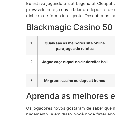
Eu estava jogando o slot Legend of Cleopatr
provavelmente já ouviu falar do depósito de
dinheiro de forma inteligente. Descubra os m
Blackmagic Casino 50 
1.
Quais são os melhores site online
para jogos de roletas
2.
Jogue caça níquel na cinderellas ball
3.
Mr green casino no deposit bonus
Aprenda as melhores e
Os jogadores novos gostaram de saber que nes
pagamento. Além disso, você pode fazer apost