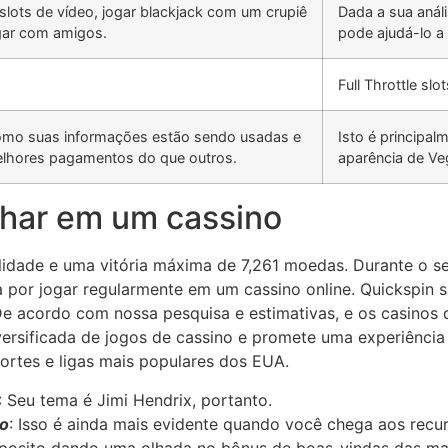
slots de vídeo, jogar blackjack com um crupiê
Dada a sua análi
ogar com amigos.
pode ajudá-lo a 
Full Throttle sl
como suas informações estão sendo usadas e
Isto é principal
melhores pagamentos do que outros.
aparência de Ve
nhar em um cassino
lidade e uma vitória máxima de 7,261 moedas. Durante o s
or jogar regularmente em um cassino online. Quickspin sã
e acordo com nossa pesquisa e estimativas, e os casinos 
ersificada de jogos de cassino e promete uma experiência 
ortes e ligas mais populares dos EUA.
: Seu tema é Jimi Hendrix, portanto.
to
: Isso é ainda mais evidente quando você chega aos recu
eposito dando uma olhada no bônus de boas-vindas das ma