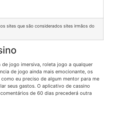
tos sites que são considerados sites irmãos do
sino
de jogo imersiva, roleta jogo a qualquer
ência de jogo ainda mais emocionante, os
s como eu preciso de algum mentor para me
lar seus gastos. O aplicativo de cassino
 comentários de 60 dias precederá outra