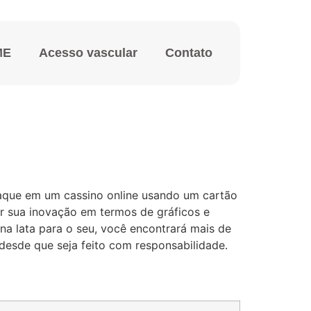
ME
Acesso vascular
Contato
 saque em um cassino online usando um cartão
or sua inovação em termos de gráficos e
a lata para o seu, você encontrará mais de
desde que seja feito com responsabilidade.