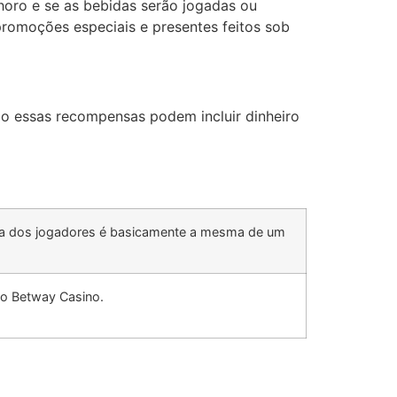
horo e se as bebidas serão jogadas ou
romoções especiais e presentes feitos sob
go essas recompensas podem incluir dinheiro
cia dos jogadores é basicamente a mesma de um
, o Betway Casino.