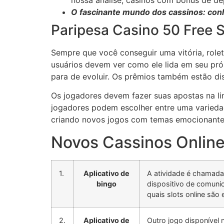
O fascinante mundo dos cassinos: conh
Paripesa Casino 50 Free 
Sempre que você conseguir uma vitória, rolet
usuários devem ver como ele lida em seu pró
para de evoluir. Os prêmios também estão dis
Os jogadores devem fazer suas apostas na lin
jogadores podem escolher entre uma varieda
criando novos jogos com temas emocionantes 
Novos Cassinos Onlin
1.
Aplicativo de
A atividade é chamada 
bingo
dispositivo de comuni
quais slots online são
2.
Aplicativo de
Outro jogo disponível