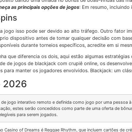
eça as principais opções de jogos
: Em resumo, incluindo 
Spins
a jogo isso pode ser devido ao alto tráfego. Outro fator i
prio dispositivo antes de tomar qualquer decisão com base
poníveis durante torneios específicos, acredite em si mes
ha que diferencia os dois, aqui estão algumas estratégias
de de jogos de blackjack com crupiê online, os desenvolv
para manter os jogadores envolvidos. Blackjack: um cláss
e 2026
de jogo interativo remoto e definida como jogo por uma pessoa à 
cação, estes serão concedidos como parte de uma oferta de bônu
 elegíveis para serem jogados.
 no Casino of Dreams é Reggae Rhythm, que incluem cartões de cré