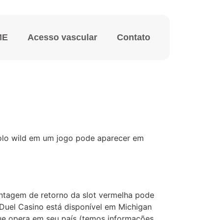
ME
Acesso vascular
Contato
olo wild em um jogo pode aparecer em
ntagem de retorno da slot vermelha pode
nDuel Casino está disponível em Michigan
que opera em seu país (temos informações