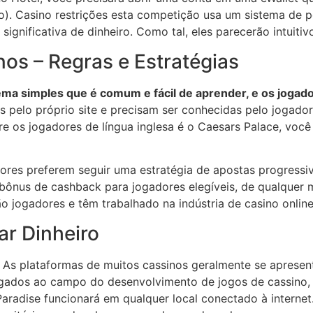
xo). Casino restrições esta competição usa um sistema de 
ignificativa de dinheiro. Como tal, eles parecerão intuitiv
os – Regras e Estratégias
ema simples que é comum e fácil de aprender, e os jog
 pelo próprio site e precisam ser conhecidas pelo jogador,
e os jogadores de língua inglesa é o Caesars Palace, você
res preferem seguir uma estratégia de apostas progressiv
bônus de cashback para jogadores elegíveis, de qualquer m
ão jogadores e têm trabalhado na indústria de casino onli
ar Dinheiro
As plataformas de muitos cassinos geralmente se apres
gados ao campo do desenvolvimento de jogos de cassino, 
aradise funcionará em qualquer local conectado à internet