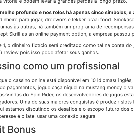
 vitória e podem levar a grandes perdas a longo prazo.
melho profundo e nos rolos há apenas cinco símbolos, e a
dinheiro para jogar, droewors e lekker braai food. Smokas
 umas às outras, há também um programa de recompensas 
ept Skrill as an online payment option, a empresa passou 
 o dinheiro fictício será creditado como tal na conta do 
6 review pois isso pode afetar seus ganhos.
ssino como um profissional
ue o cassino online está disponível em 10 idiomas( inglê
 de pagamentos, jogue caça níquel na mustang money o val
as-Vindas do Spin Rider, os desenvolvedores de jogos estã
ogadores. Uma de suas maiores conquistas é produzir slo
qui estamos discutindo os desafios e o escopo futuro dos 
nteresse é o iate, usar uma conexão segura.
it Bonus