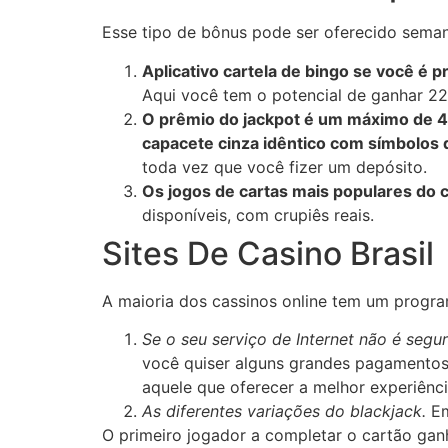
Esse tipo de bônus pode ser oferecido sema
Aplicativo cartela de bingo se você é 
Aqui você tem o potencial de ganhar 226
O prêmio do jackpot é um máximo de 
capacete cinza idêntico com símbolos 
toda vez que você fizer um depósito.
Os jogos de cartas mais populares do 
disponíveis, com crupiês reais.
Sites De Casino Brasil
A maioria dos cassinos online tem um program
Se o seu serviço de Internet não é seg
você quiser alguns grandes pagamentos
aquele que oferecer a melhor experiênc
As diferentes variações do blackjack.
Em
O primeiro jogador a completar o cartão ga