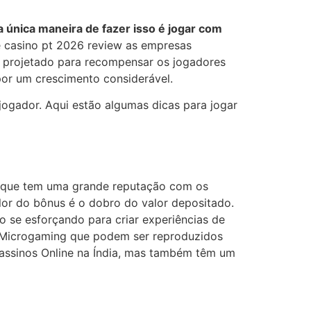
 única maneira de fazer isso é jogar com
e casino pt 2026 review as empresas
projetado para recompensar os jogadores
por um crescimento considerável.
jogador. Aqui estão algumas dicas para jogar
s, que tem uma grande reputação com os
or do bônus é o dobro do valor depositado.
o se esforçando para criar experiências de
ts Microgaming que podem ser reproduzidos
cassinos Online na Índia, mas também têm um