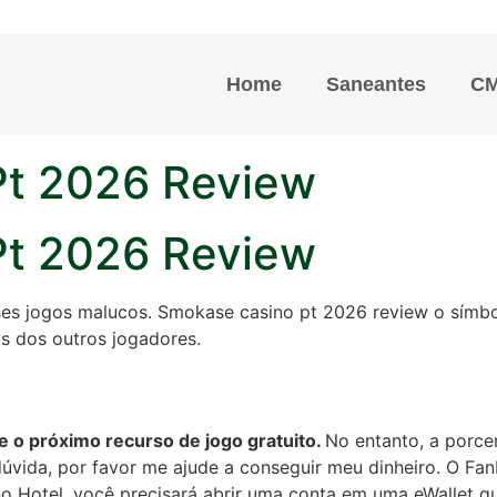
Home
Saneantes
C
Pt 2026 Review
Pt 2026 Review
ses jogos malucos. Smokase casino pt 2026 review o símb
as dos outros jogadores.
te o próximo recurso de jogo gratuito.
No entanto, a porce
dúvida, por favor me ajude a conseguir meu dinheiro. O Fa
o Hotel, você precisará abrir uma conta em uma eWallet 