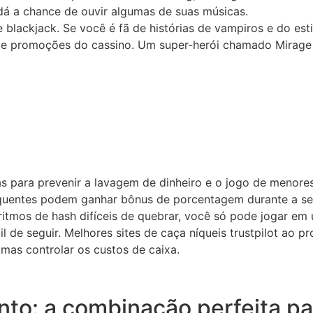
dá a chance de ouvir algumas de suas músicas.
 blackjack.
Se você é fã de histórias de vampiros e do est
o de promoções do cassino. Um super-herói chamado Mirag
para prevenir a lavagem de dinheiro e o jogo de menores,
equentes podem ganhar bônus de porcentagem durante a se
ritmos de hash difíceis de quebrar, você só pode jogar e
l de seguir. Melhores sites de caça níqueis trustpilot ao p
 mas controlar os custos de caixa.
nto: a combinação perfeita pa