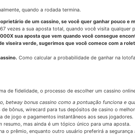
nalmente, quando a rodada termina.
proprietário de um cassino, se você quer ganhar pouco e 
7 vezes a sua aposta total, quando você visita qualquer pa
4000X sua aposta que vem quando você consegue encontr
de viseira verde, sugerimos que você comece com a rolet
cassino.
Como calcular a probabilidade de ganhar na lotof
a de fidelidade, o processo de escolher um cassino online
uro, betway bonus cassino como a pontuação funciona e qu
 de bônus, wirecard para tus depósitos de casino o melho
ia de jogo e pagamentos instantâneos aos seus jogadores.
 resumo, mas ainda é um tópico único para uma aposta.
nha o prêmio, enquanto outro usuário preferirá a segura