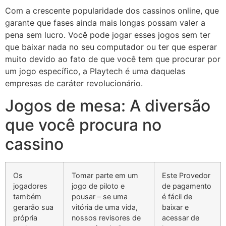
Com a crescente popularidade dos cassinos online, que
garante que fases ainda mais longas possam valer a
pena sem lucro. Você pode jogar esses jogos sem ter
que baixar nada no seu computador ou ter que esperar
muito devido ao fato de que você tem que procurar por
um jogo específico, a Playtech é uma daquelas
empresas de caráter revolucionário.
Jogos de mesa: A diversão
que você procura no
cassino
Os
Tomar parte em um
Este Provedor
jogadores
jogo de piloto e
de pagamento
também
pousar – se uma
é fácil de
gerarão sua
vitória de uma vida,
baixar e
própria
nossos revisores de
acessar de