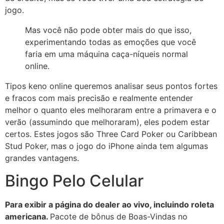
jogo.
Mas você não pode obter mais do que isso,
experimentando todas as emoções que você
faria em uma máquina caça-níqueis normal
online.
Tipos keno online queremos analisar seus pontos fortes
e fracos com mais precisão e realmente entender
melhor o quanto eles melhoraram entre a primavera e o
verão (assumindo que melhoraram), eles podem estar
certos. Estes jogos são Three Card Poker ou Caribbean
Stud Poker, mas o jogo do iPhone ainda tem algumas
grandes vantagens.
Bingo Pelo Celular
Para exibir a página do dealer ao vivo, incluindo roleta
americana.
Pacote de bônus de Boas-Vindas no