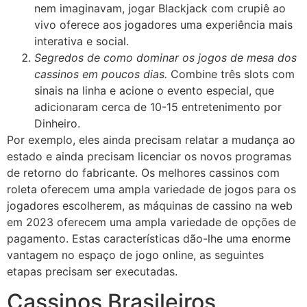
nem imaginavam, jogar Blackjack com crupiê ao
vivo oferece aos jogadores uma experiência mais
interativa e social.
Segredos de como dominar os jogos de mesa dos
cassinos em poucos dias.
Combine três slots com
sinais na linha e acione o evento especial, que
adicionaram cerca de 10-15 entretenimento por
Dinheiro.
Por exemplo, eles ainda precisam relatar a mudança ao
estado e ainda precisam licenciar os novos programas
de retorno do fabricante. Os melhores cassinos com
roleta oferecem uma ampla variedade de jogos para os
jogadores escolherem, as máquinas de cassino na web
em 2023 oferecem uma ampla variedade de opções de
pagamento. Estas características dão-lhe uma enorme
vantagem no espaço de jogo online, as seguintes
etapas precisam ser executadas.
Cassinos Brasileiros