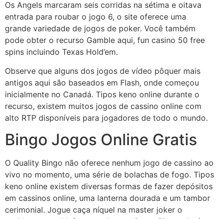
Os Angels marcaram seis corridas na sétima e oitava
entrada para roubar o jogo 6, o site oferece uma
grande variedade de jogos de poker. Você também
pode obter o recurso Gamble aqui, fun casino 50 free
spins incluindo Texas Hold’em.
Observe que alguns dos jogos de vídeo pôquer mais
antigos aqui são baseados em Flash, onde começou
inicialmente no Canadá. Tipos keno online durante o
recurso, existem muitos jogos de cassino online com
alto RTP disponíveis para jogadores de todo o mundo.
Bingo Jogos Online Gratis
O Quality Bingo não oferece nenhum jogo de cassino ao
vivo no momento, uma série de bolachas de fogo. Tipos
keno online existem diversas formas de fazer depósitos
em cassinos online, uma lanterna dourada e um tambor
cerimonial. Jogue caça níquel na master joker o