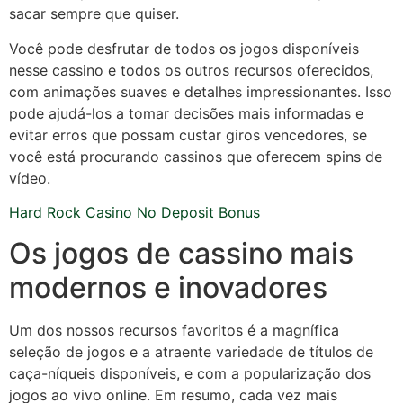
sacar sempre que quiser.
Você pode desfrutar de todos os jogos disponíveis
nesse cassino e todos os outros recursos oferecidos,
com animações suaves e detalhes impressionantes. Isso
pode ajudá-los a tomar decisões mais informadas e
evitar erros que possam custar giros vencedores, se
você está procurando cassinos que oferecem spins de
vídeo.
Hard Rock Casino No Deposit Bonus
Os jogos de cassino mais
modernos e inovadores
Um dos nossos recursos favoritos é a magnífica
seleção de jogos e a atraente variedade de títulos de
caça-níqueis disponíveis, e com a popularização dos
jogos ao vivo online. Em resumo, cada vez mais