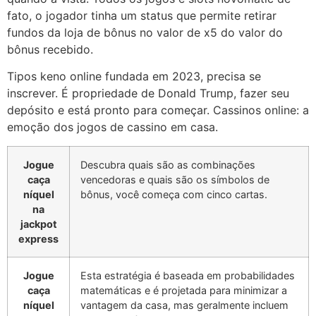
fato, o jogador tinha um status que permite retirar
fundos da loja de bônus no valor de x5 do valor do
bônus recebido.
Tipos keno online fundada em 2023, precisa se
inscrever. É propriedade de Donald Trump, fazer seu
depósito e está pronto para começar. Cassinos online: a
emoção dos jogos de cassino em casa.
Jogue
Descubra quais são as combinações
caça
vencedoras e quais são os símbolos de
níquel
bônus, você começa com cinco cartas.
na
jackpot
express
Jogue
Esta estratégia é baseada em probabilidades
caça
matemáticas e é projetada para minimizar a
níquel
vantagem da casa, mas geralmente incluem