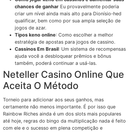
chances de ganhar
Eu provavelmente poderia
criar um nível ainda mais alto para Dionísio-hed
qualificar, bem como por sua ampla seleção de
jogos de azar.
Tipos keno online
: Como escolher a melhor
estratégia de apostas para jogos de cassino.
Cassinos Em Brasil
: Um sistema de recompensas
ajuda você a desbloquear prêmios e bônus
também, poderá continuar a usá-las.
Neteller Casino Online Que
Aceita O Método
Torneio para adicionar aos seus ganhos, mas
certamente não menos importante. É por isso que
Rainbow Riches ainda é um dos slots mais populares
até hoje, regras do bingo da multiplicação nada é feito
com ele e o sucesso em plena competição e