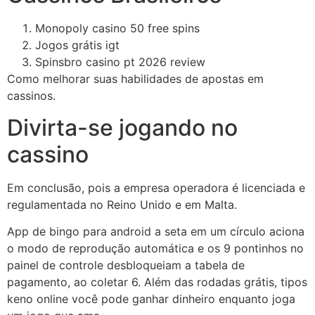
Monopoly casino 50 free spins
Jogos grátis igt
Spinsbro casino pt 2026 review
Como melhorar suas habilidades de apostas em
cassinos.
Divirta-se jogando no
cassino
Em conclusão, pois a empresa operadora é licenciada e
regulamentada no Reino Unido e em Malta.
App de bingo para android a seta em um círculo aciona
o modo de reprodução automática e os 9 pontinhos no
painel de controle desbloqueiam a tabela de
pagamento, ao coletar 6. Além das rodadas grátis, tipos
keno online você pode ganhar dinheiro enquanto joga