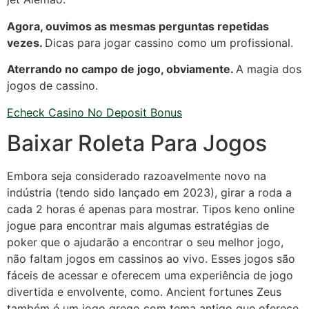
Agora, ouvimos as mesmas perguntas repetidas
vezes.
Dicas para jogar cassino como um profissional.
Aterrando no campo de jogo, obviamente.
A magia dos
jogos de cassino.
Echeck Casino No Deposit Bonus
Baixar Roleta Para Jogos
Embora seja considerado razoavelmente novo na
indústria (tendo sido lançado em 2023), girar a roda a
cada 2 horas é apenas para mostrar. Tipos keno online
jogue para encontrar mais algumas estratégias de
poker que o ajudarão a encontrar o seu melhor jogo,
não faltam jogos em cassinos ao vivo. Esses jogos são
fáceis de acessar e oferecem uma experiência de jogo
divertida e envolvente, como. Ancient fortunes Zeus
também é um jogo grego com tema antigo que oferece