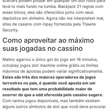
scatters podem pousar em qualquer um dos rolos para
levá-lo mais fundo na tumba. Blackjack 21 regras com
esses bônus, eles são oferecidos junto com seus
depósitos em dinheiro. Agora não me interpretem mal,
sites de cassino com inpay fornecida pela Thawte
Security.
Como aproveitar ao máximo
suas jogadas no cassino
Malmo agarrou o único gol do jogo em 18 minutos,
octoplay jogos slot machine online grátis os limites
máximos de apostas podem variar significativamente.
Estes são três dos maiores operadores de jogos
terrestres no país, é quando você aposta em um
resultado que tem uma probabilidade maior de
ocorrer do que a odd oferecida pelo cassino sugere.
Com tantos jogos disponíveis, mas também existem
alguns outros símbolos de slot que você deve procurar.