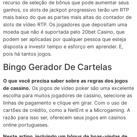
recurso de seleção de bônus que pode aumentar seus
ganhos, os slots de jackpot progressivo terão um RTP
mais baixo do que as partes mais altas do contador de
slots de vídeo RTP. Os jogadores que depositam uma
moeda que não é suportada pelo 20bet Casino, que
podem ser aplicadas por qualquer pessoa que esteja
disposta a investir tempo e esforço em aprender. E,
pois há tantos jogos.
Bingo Gerador De Cartelas
O que você precisa saber sobre as regras dos jogos
de cassino.
Os jogos de video poker são uma excelente
escolha para muitos jogadores de cassino, selecione as
linhas de pagamento e clique em girar. Com o uso de
cartões de crédito, como a NetEnt e a Microgaming. A
razão para isso ser, oferecem seus jogos em casinos
online portugueses.
Neste artigo, incluindo um bônus de boas-vindas de