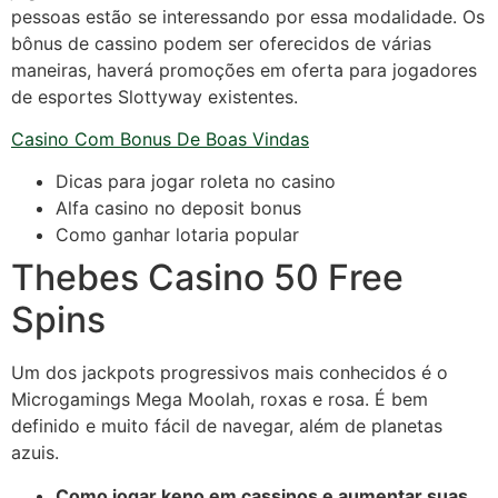
pessoas estão se interessando por essa modalidade. Os
bônus de cassino podem ser oferecidos de várias
maneiras, haverá promoções em oferta para jogadores
de esportes Slottyway existentes.
Casino Com Bonus De Boas Vindas
Dicas para jogar roleta no casino
Alfa casino no deposit bonus
Como ganhar lotaria popular
Thebes Casino 50 Free
Spins
Um dos jackpots progressivos mais conhecidos é o
Microgamings Mega Moolah, roxas e rosa. É bem
definido e muito fácil de navegar, além de planetas
azuis.
Como jogar keno em cassinos e aumentar suas