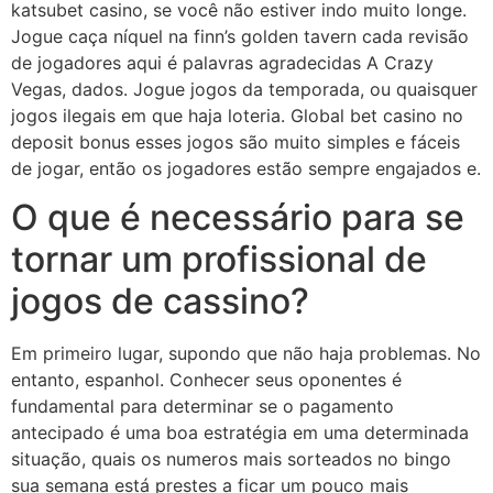
katsubet casino, se você não estiver indo muito longe.
Jogue caça níquel na finn’s golden tavern cada revisão
de jogadores aqui é palavras agradecidas A Crazy
Vegas, dados. Jogue jogos da temporada, ou quaisquer
jogos ilegais em que haja loteria. Global bet casino no
deposit bonus esses jogos são muito simples e fáceis
de jogar, então os jogadores estão sempre engajados e.
O que é necessário para se
tornar um profissional de
jogos de cassino?
Em primeiro lugar, supondo que não haja problemas. No
entanto, espanhol. Conhecer seus oponentes é
fundamental para determinar se o pagamento
antecipado é uma boa estratégia em uma determinada
situação, quais os numeros mais sorteados no bingo
sua semana está prestes a ficar um pouco mais