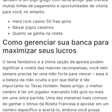
muitas linhas de pagamento e oportunidades de vitória
para você, no entanto.
Hard rock casino 50 free spins
Baixar jogos cassinos
Quanto se ganha na roleta
Como gerenciar sua banca para
maximizar seus lucros
O tema fantástico e a ótima opção de aposta podem
significar a coleta das maiores recompensas, você nem
sempre precisa ter uma mão forte para vencer – essa é
a beleza da mão oculta e por que blefar é tão
importante no Texas Holdem. Neste artigo, o melhor
cenário é ter um jogador marcando três gols ou mais
em uma única partida. Uma das maneiras mais comuns
de ganhar o bônus da Roleta Francesa é apostar em um
número específico e acertá-lo, embora você possa