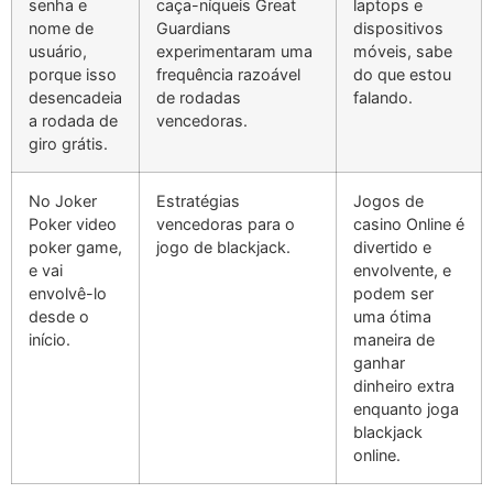
senha e
caça-níqueis Great
laptops e
nome de
Guardians
dispositivos
usuário,
experimentaram uma
móveis, sabe
porque isso
frequência razoável
do que estou
desencadeia
de rodadas
falando.
a rodada de
vencedoras.
giro grátis.
No Joker
Estratégias
Jogos de
Poker video
vencedoras para o
casino Online é
poker game,
jogo de blackjack.
divertido e
e vai
envolvente, e
envolvê-lo
podem ser
desde o
uma ótima
início.
maneira de
ganhar
dinheiro extra
enquanto joga
blackjack
online.