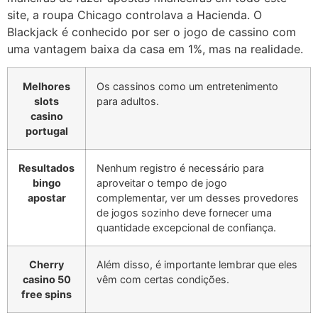
site, a roupa Chicago controlava a Hacienda. O
Blackjack é conhecido por ser o jogo de cassino com
uma vantagem baixa da casa em 1%, mas na realidade.
Melhores
Os cassinos como um entretenimento
slots
para adultos.
casino
portugal
Resultados
Nenhum registro é necessário para
bingo
aproveitar o tempo de jogo
apostar
complementar, ver um desses provedores
de jogos sozinho deve fornecer uma
quantidade excepcional de confiança.
Cherry
Além disso, é importante lembrar que eles
casino 50
vêm com certas condições.
free spins