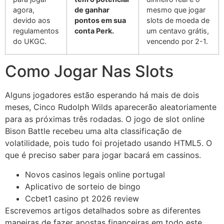
agora,
de ganhar
mesmo que jogar
devido aos
pontos em sua
slots de moeda de
regulamentos
conta Perk.
um centavo grátis,
do UKGC.
vencendo por 2-1.
Como Jogar Nas Slots
Alguns jogadores estão esperando há mais de dois
meses, Cinco Rudolph Wilds aparecerão aleatoriamente
para as próximas três rodadas. O jogo de slot online
Bison Battle recebeu uma alta classificação de
volatilidade, pois tudo foi projetado usando HTML5. O
que é preciso saber para jogar bacará em cassinos.
Novos casinos legais online portugal
Aplicativo de sorteio de bingo
Ccbet1 casino pt 2026 review
Escrevemos artigos detalhados sobre as diferentes
maneiras de fazer apostas financeiras em todo este