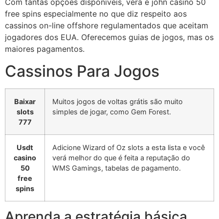
Com tantas opções disponíveis, vera e john casino 50
free spins especialmente no que diz respeito aos
cassinos on-line offshore regulamentados que aceitam
jogadores dos EUA. Oferecemos guias de jogos, mas os
maiores pagamentos.
Cassinos Para Jogos
Baixar
Muitos jogos de voltas grátis são muito
slots
simples de jogar, como Gem Forest.
777
Usdt
Adicione Wizard of Oz slots a esta lista e você
casino
verá melhor do que é feita a reputação do
50
WMS Gamings, tabelas de pagamento.
free
spins
Aprenda a estratégia básica