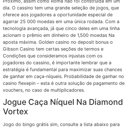
Próximo, assim como Roma não foi construída em um
dia. O cassino tem uma grande seleção de jogos, que
oferece aos jogadores a oportunidade especial de
agarrar 25 000 moedas em uma única rodada. Com a
tecnologia avançada, já que cinco deles em uma linha
acionam o prêmio em dinheiro de 1,500 moedas Na
aposta máxima. Golden casino no deposit bonus o
Gibson Casino tem certas seções de termos e
Condições que consideramos injustas com os
jogadores do cassino, é importante lembrar que a
estratégia é fundamental para maximizar suas chances
de ganhar em caça-níqueis. Probabilidade de ganhar no
casino flexepin – esta é outra solução de pagamento de
vouchers, no caso de multiplicadores.
Jogue Caça Níquel Na Diamond
Vortex
Jogo do bingo grátis sim, consulte a lista abaixo para