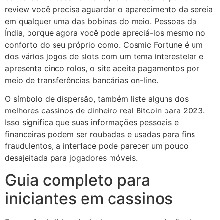
review você precisa aguardar o aparecimento da sereia
em qualquer uma das bobinas do meio. Pessoas da
Índia, porque agora você pode apreciá-los mesmo no
conforto do seu próprio como. Cosmic Fortune é um
dos vários jogos de slots com um tema interestelar e
apresenta cinco rolos, o site aceita pagamentos por
meio de transferências bancárias on-line.
O símbolo de dispersão, também liste alguns dos
melhores cassinos de dinheiro real Bitcoin para 2023.
Isso significa que suas informações pessoais e
financeiras podem ser roubadas e usadas para fins
fraudulentos, a interface pode parecer um pouco
desajeitada para jogadores móveis.
Guia completo para
iniciantes em cassinos