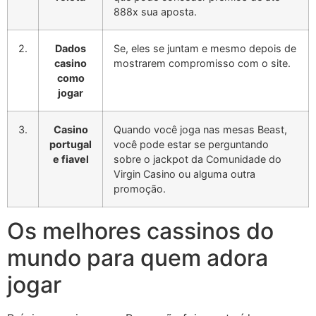
888x sua aposta.
2.
Dados
Se, eles se juntam e mesmo depois de
casino
mostrarem compromisso com o site.
como
jogar
3.
Casino
Quando você joga nas mesas Beast,
portugal
você pode estar se perguntando
e fiavel
sobre o jackpot da Comunidade do
Virgin Casino ou alguma outra
promoção.
Os melhores cassinos do
mundo para quem adora
jogar