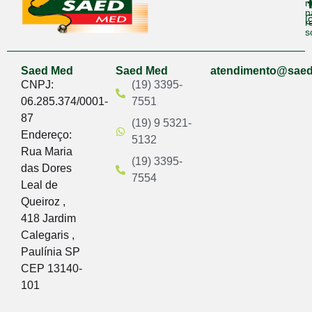
n
n
r
s
Saed Med
Saed Med
atendimento@sae
CNPJ:
(19) 3395-
06.285.374/0001-
7551
87
(19) 9 5321-
Endereço:
5132
Rua Maria
(19) 3395-
das Dores
7554
Leal de
Queiroz ,
418 Jardim
Calegaris ,
Paulínia SP
CEP 13140-
101